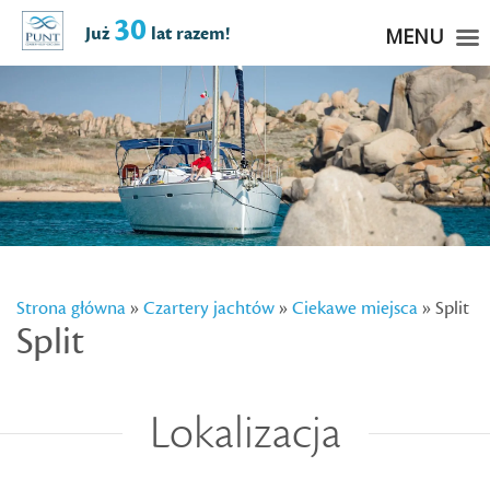
30
Już
lat razem!
MENU
Strona główna
»
Czartery jachtów
»
Ciekawe miejsca
» Split
Split
Lokalizacja