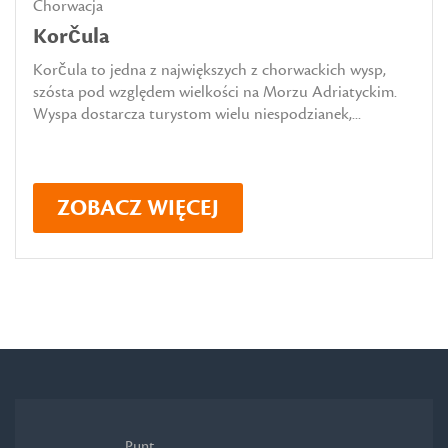
Chorwacja
Korčula
Korčula to jedna z największych z chorwackich wysp,
szósta pod względem wielkości na Morzu Adriatyckim.
Wyspa dostarcza turystom wielu niespodzianek,...
ZOBACZ WIĘCEJ
Punt