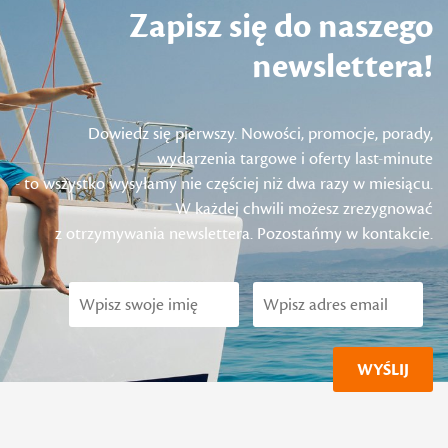
Zapisz się do naszego
newslettera!
Dowiedz się pierwszy. Nowości, promocje, porady,
wydarzenia targowe i oferty last-minute
- to wszystko wysyłamy nie częściej niż dwa razy w miesiącu.
W każdej chwili możesz zrezygnować
z otrzymywania newslettera. Pozostańmy w kontakcie.