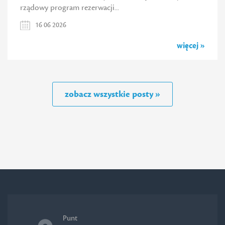
rządowy program rezerwacji...
16 06 2026
więcej »
zobacz wszystkie posty »
Punt