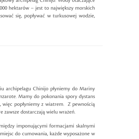
ajkowy archipelag Chinijo. Wody otaczające
000 hektarów – jest to największy morskich
aksować się, popływać w turkusowej wodzie,
iu archipelagu Chinijo płyniemy do Mariny
nzarote. Mamy do pokonania spory dystans
E, więc popłyniemy z wiatrem. Z pewnością
re zawsze dostarczają wielu wrażeń.
omiędzy imponującymi formacjami skalnymi
00 miejsc do cumowania, każde wyposażone w