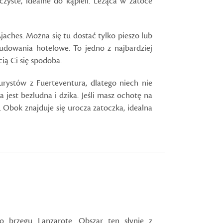
czyste, idealne do kąpieli. Leżąca w zatoce
aches. Można się tu dostać tylko pieszo lub
budowania hotelowe. To jedno z najbardziej
ią Ci się spodoba.
rystów z Fuerteventura, dlatego niech nie
 jest bezludna i dzika. Jeśli masz ochotę na
 Obok znajduje się urocza zatoczka, idealna
o brzegu Lanzarote. Obszar ten słynie z