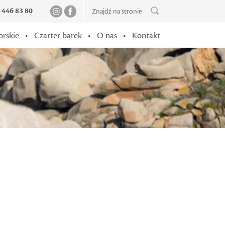
2 446 83 80
orskie
•
Czarter barek
•
O nas
•
Kontakt