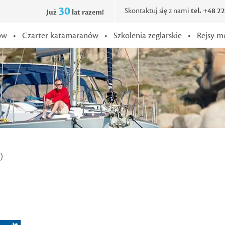
30
Skontaktuj się z nami
tel. +48 2
Już
lat razem!
ów
•
Czarter katamaranów
•
Szkolenia żeglarskie
•
Rejsy m
)