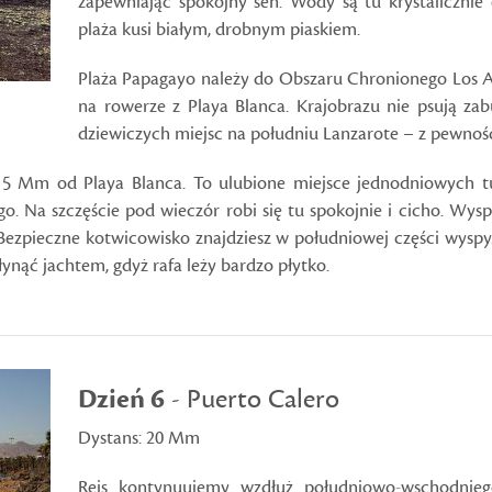
zapewniając spokojny sen. Wody są tu krystalicznie 
plaża kusi białym, drobnym piaskiem.
Plaża Papagayo należy do Obszaru Chronionego Los Aj
na rowerze z Playa Blanca. Krajobrazu nie psują za
dziewiczych miejsc na południu Lanzarote – z pewnośc
15 Mm od Playa Blanca. To ulubione miejsce jednodniowych tu
o. Na szczęście pod wieczór robi się tu spokojnie i cicho. Wyspa
Bezpieczne kotwicowisko znajdziesz w południowej części wyspy.
łynąć jachtem, gdyż rafa leży bardzo płytko.
Dzień 6
- Puerto Calero
Dystans: 20 Mm
Rejs kontynuujemy wzdłuż południowo-wschodnieg