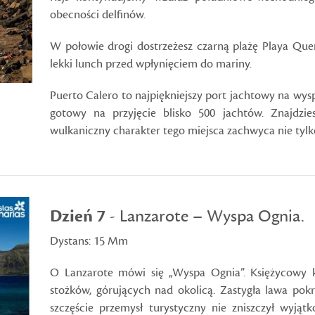
obecności delfinów.
W połowie drogi dostrzeżesz czarną plażę Playa Quem
lekki lunch przed wpłynięciem do mariny.
Puerto Calero to najpiękniejszy port jachtowy na wy
gotowy na przyjęcie blisko 500 jachtów. Znajdzies
wulkaniczny charakter tego miejsca zachwyca nie tylk
Dzień 7
- Lanzarote – Wyspa Ognia.
Dystans: 15 Mm
O Lanzarote mówi się „Wyspa Ognia”. Księżycowy k
stożków, górujących nad okolicą. Zastygła lawa po
szczęście przemysł turystyczny nie zniszczył wyjąt