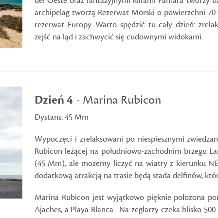
del Oeste oraz fantazyjnymi klifami Famara tworzy b
archipelag tworzą Rezerwat Morski o powierzchni 70 
rezerwat Europy. Warto spędzić tu cały dzień: zrel
zejść na ląd i zachwycić się cudownymi widokami.
Dzień 4
- Marina Rubicon
Dystans: 45 Mm
Wypoczęci i zrelaksowani po niespiesznymi zwiedzan
Rubicon leżącej na południowo-zachodnim brzegu La
(45 Mm), ale możemy liczyć na wiatry z kierunku N
dodatkową atrakcją na trasie będą stada delfinów, któ
Marina Rubicon jest wyjątkowo pięknie położona p
Ajaches, a Playa Blanca. Na żeglarzy czeka blisko 5