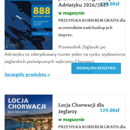
130.00
zł
Adriatyku 2026/2027
w magazynie
PRZESYŁKA KURIEREM GRATIS dla
uczestników nadchodzących
imprez.
Przewodnik Żeglarski po
Adriatyku to zdecydowany numer jeden na rynku wydawnictw
żeglarskich poświęconych wybrzeżu Chorwacji....
DODAJ DO KOSZYKA
Szczegóły produktu »
Locja Chorwacji dla
129.00
zł
żeglarzy
w magazynie
PRZESYŁKA KURIEREM GRATIS dla