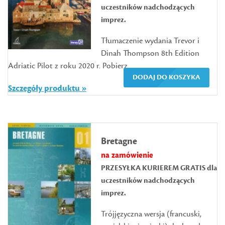
uczestników nadchodzących
imprez.
Tłumaczenie wydania Trevor i
Dinah Thompson 8th Edition
Adriatic Pilot z roku 2020 r. Pobierz...
DODAJ DO KOSZYKA
Szczegóły produktu »
Bretagne
na zamówienie
PRZESYŁKA KURIEREM GRATIS dla
uczestników nadchodzących
imprez.
Trójjęzyczna wersja (francuski,