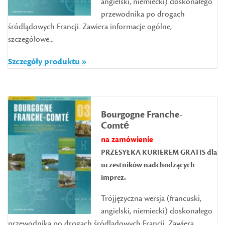
angielski, niemiecki) doskonałego
przewodnika po drogach
śródlądowych Francji. Zawiera informacje ogólne,
szczegółowe...
Szczegóły produktu »
Bourgogne Franche-
Comté
na zamówienie
PRZESYŁKA KURIEREM GRATIS dla
uczestników nadchodzących
imprez.
Trójjęzyczna wersja (francuski,
angielski, niemiecki) doskonałego
przewodnika po drogach śródlądowych Francji. Zawiera