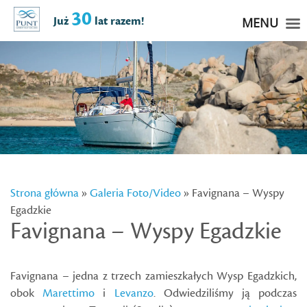
30
Już
lat razem!
MENU
Strona główna
»
Galeria Foto/Video
» Favignana – Wyspy
Egadzkie
Favignana – Wyspy Egadzkie
Favignana – jedna z trzech zamieszkałych Wysp Egadzkich,
obok
Marettimo
i
Levanzo
. Odwiedziliśmy ją podczas