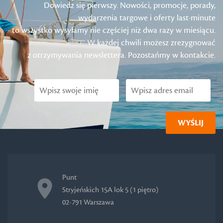
Dowiedz się pierwszy. Nowości, promocje, porady,
wydarzenia targowe i oferty last-minute
- to wszystko wysyłamy nie częściej niż dwa razy w miesiącu.
W każdej chwili możesz zrezygnować
z otrzymywania newslettera. Pozostańmy w kontakcie.
Punt
Stryjeńskich 15A lok 5 (1 piętro)
02-791 Warszawa