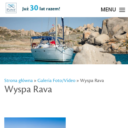
30
Już
lat razem!
MENU
Strona główna
»
Galeria Foto/Video
» Wyspa Rava
Wyspa Rava