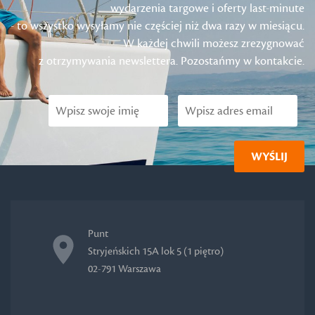
wydarzenia targowe i oferty last-minute
- to wszystko wysyłamy nie częściej niż dwa razy w miesiącu.
W każdej chwili możesz zrezygnować
z otrzymywania newslettera. Pozostańmy w kontakcie.
Punt
Stryjeńskich 15A lok 5 (1 piętro)
02-791 Warszawa