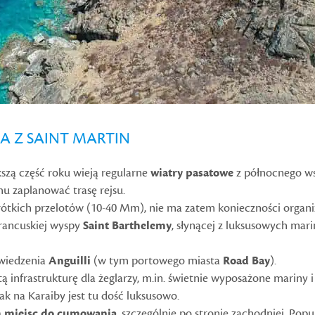
A Z SAINT MARTIN
kszą część roku wieją regularne
wiatry pasatowe
z północnego ws
mu zaplanować trasę rejsu.
krótkich przelotów (10-40 Mm), nie ma zatem konieczności organ
 francuskiej wyspy
Saint Barthelemy
, słynącej z luksusowych mari
dwiedzenia
Anguilli
(w tym portowego miasta
Road Bay
).
 infrastrukturę dla żeglarzy, m.in. świetnie wyposażone mariny 
k na Karaiby jest tu dość luksusowo.
ch miejsc do cumowania
, szczególnie po stronie zachodniej. Pop