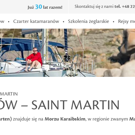
30
Skontaktuj się z nami
tel. +48 2
Już
lat razem!
ów
•
Czarter katamaranów
•
Szkolenia żeglarskie
•
Rejsy m
 MARTIN
ÓW – SAINT MARTIN
arten)
znajduje się na
Morzu Karaibskim
, w regionie zwanym
Ma