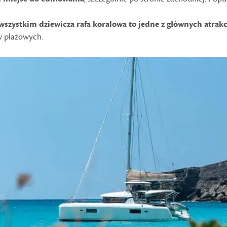
wszystkim dziewicza rafa koralowa to jedne z głównych atrakcj
w plażowych.