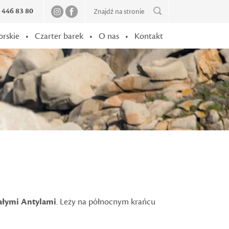
2 446 83 80
orskie
•
Czarter barek
•
O nas
•
Kontakt
łymi Antylami
. Leży na północnym krańcu