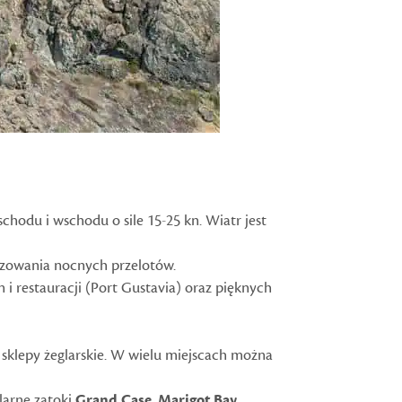
chodu i wschodu o sile 15-25 kn. Wiatr jest
izowania nocnych przelotów.
n i restauracji (Port Gustavia) oraz pięknych
i sklepy żeglarskie. W wielu miejscach można
ularne zatoki
Grand Case
,
Marigot Bay
,