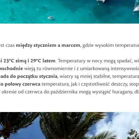
st czas
między styczniem a marcem
, gdzie wysokim temperatu
 23°C zimą i 29°C latem
. Temperatury w nocy mogą spadać, wię
-wschodnie
wieją tu równomiernie i z umiarkowaną intensywnoś
pada do początku stycznia
, wiatry są mniej stabilne, temperatu
do połowy czerwca
temperatura, jak i częstotliwość deszczy, sto
okresie od czerwca do października mogą wystąpić huragany, dl