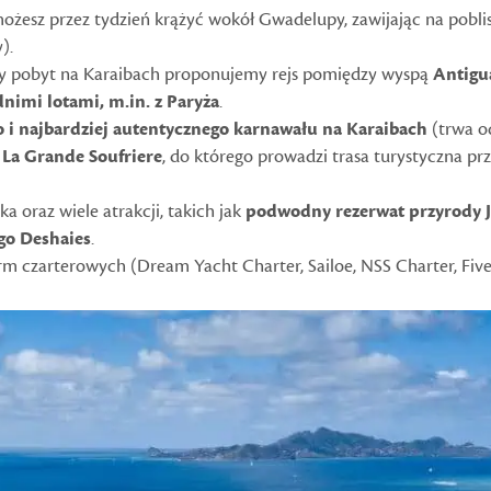
 możesz przez tydzień krążyć wokół Gwadelupy, zawijając na poblis
).
szy pobyt na Karaibach proponujemy rejs pomiędzy wyspą
Antig
nimi lotami, m.in. z Paryża
.
 i najbardziej autentycznego karnawału na Karaibach
(trwa od
La Grande Soufriere
, do którego prowadzi trasa turystyczna prz
a oraz wiele atrakcji, takich jak
podwodny rezerwat przyrody 
go Deshaies
.
m czarterowych (Dream Yacht Charter, Sailoe, NSS Charter, Five