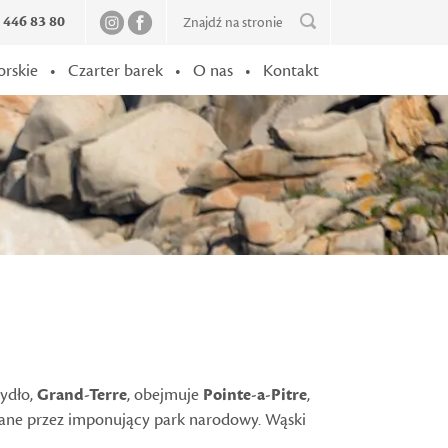
2 446 83 80
orskie
•
Czarter barek
•
O nas
•
Kontakt
zydło,
Grand-Terre
, obejmuje
Pointe-a-Pitre
,
owane przez imponujący park narodowy. Wąski