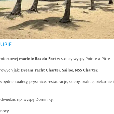
UPIE
omfortowej
marinie Bas du Fort
w stolicy wyspy Pointe-a-Pitre.
erowych jak:
Dream Yacht Charter
,
Sailoe
,
NSS Charter.
będne: toalety, prysznice, restauracje, sklepy, pralnie, piekarni
 odwiedzić np. wyspę Dominikę.
 nocy.