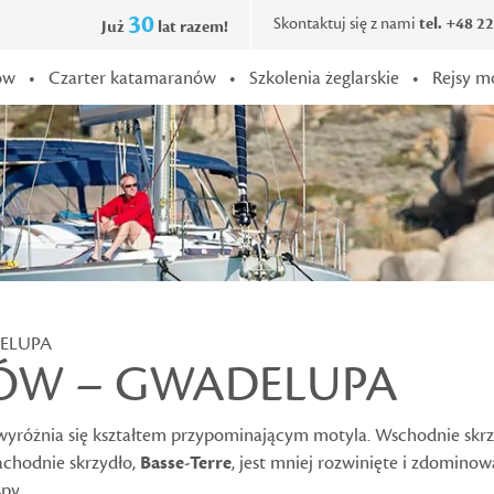
30
Skontaktuj się z nami
tel. +48 2
Już
lat razem!
ów
•
Czarter katamaranów
•
Szkolenia żeglarskie
•
Rejsy m
ELUPA
TÓW – GWADELUPA
 wyróżnia się kształtem przypominającym motyla. Wschodnie skr
achodnie skrzydło,
Basse-Terre
, jest mniej rozwinięte i zdomin
py.