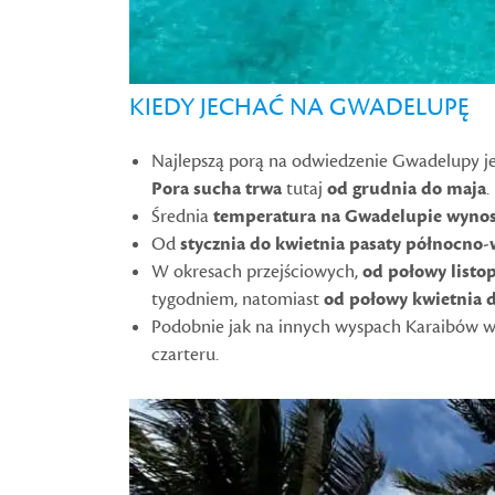
KIEDY JECHAĆ NA GWADELUPĘ
Najlepszą porą na odwiedzenie Gwadelupy je
Pora sucha trwa
tutaj
od grudnia do maja
.
Średnia
temperatura na Gwadelupie wynosi
Od
stycznia do kwietnia pasaty północno
W okresach przejściowych,
od połowy listo
tygodniem, natomiast
od połowy kwietnia 
Podobnie jak na innych wyspach Karaibów w 
czarteru.