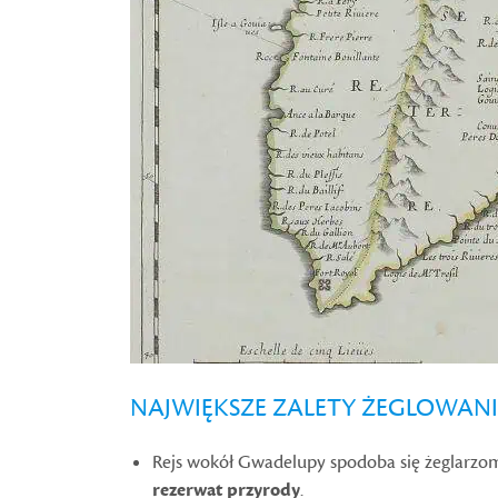
NAJWIĘKSZE ZALETY ŻEGLOWAN
Rejs wokół Gwadelupy spodoba się żeglarzom
rezerwat przyrody
.