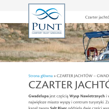
Czarter jacht
Strona główna
» CZARTER JACHTÓW – GWAD
CZARTER JACH
Gwadelupa
jest częścią
Wysp Nawietrznych
i
największe miasto wyspy i centrum turystyki. Z
kanał zwany
Salt River
oddziela dwie części wys