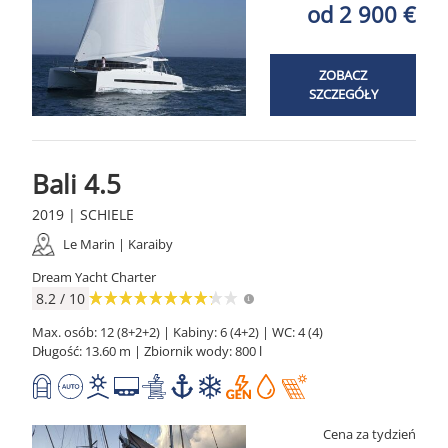
od 2 900 €
ZOBACZ
SZCZEGÓŁY
Bali 4.5
2019 | SCHIELE
Le Marin | Karaiby
Dream Yacht Charter
8.2 / 10
Max. osób: 12 (8+2+2) | Kabiny: 6 (4+2) | WC: 4 (4)
Długość: 13.60 m | Zbiornik wody: 800 l
Cena za tydzień