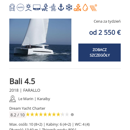
Cena za tydzień
od 2 550 €
ZOBACZ
SZCZEGÓŁY
Bali 4.5
2018 | FARALLO
Le Marin | Karaiby
Dream Yacht Charter
8.2 / 10
Max. osób: 10 (8+2) | Kabiny: 6 (4+2) | WC: 4 (4)
Długość: 13.60 m | Zbiornik wody: 800 l