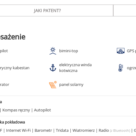
JAKI PATENT?
sażenie
pilot
bimini-top
GPS 
elektryczna winda
tryczny kabestan
ogrz
kotwiczna
rator
panel solarny
a
|
Kompas ręczny
|
Autopilot
ika pokładowa
KF
|
Internet Wi-Fi
|
Barometr
|
Tridata
|
Wiatromierz
|
Radio
|
G
(z Bluetooth)