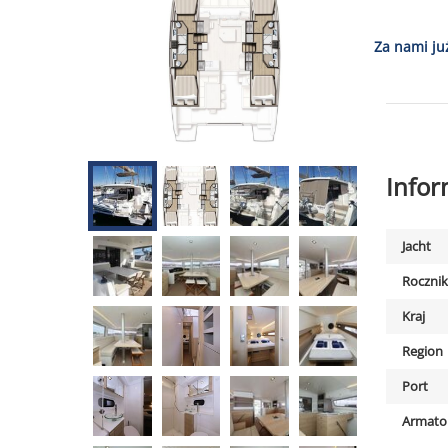
Za nami ju
Info
Jacht
Rocznik
Kraj
Region
Port
Armato