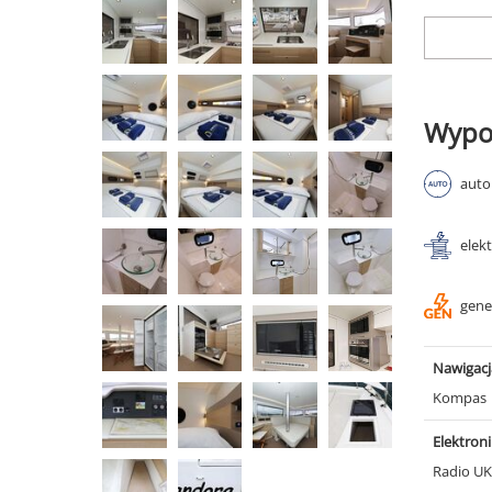
Wypo
auto
elek
gene
Nawigacj
Kompas
Elektron
Radio U