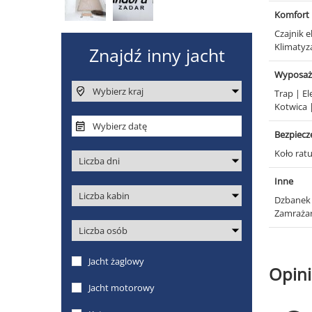
Komfort
Czajnik 
Klimatyz
Wyposaż
Trap
|
El
Kotwica
Bezpiec
Koło ra
Inne
Dzbanek
Zamraża
Opini