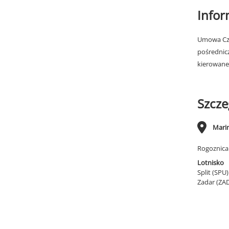
Info
Umowa Cza
pośrednic
kierowane
Szcze
Mari
Rogoznica
Lotnisko
Split (SPU
Zadar (ZA