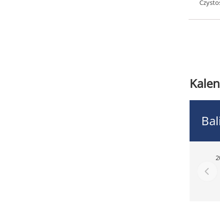
Czysto
Kalen
Bal
2