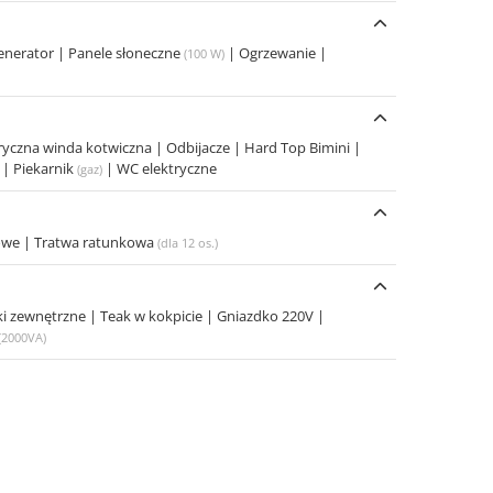
enerator
|
Panele słoneczne
|
Ogrzewanie
|
(100 W)
tryczna winda kotwiczna
|
Odbijacze
|
Hard Top Bimini
|
a
|
Piekarnik
|
WC elektryczne
(gaz)
kowe
|
Tratwa ratunkowa
(dla 12 os.)
ki zewnętrzne
|
Teak w kokpicie
|
Gniazdko 220V
|
(2000VA)