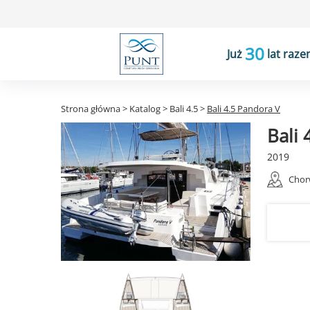
30
Już
lat raze
Strona główna
>
Katalog
>
Bali 4.5
>
Bali 4.5 Pandora V
Bali 
2019
Chor