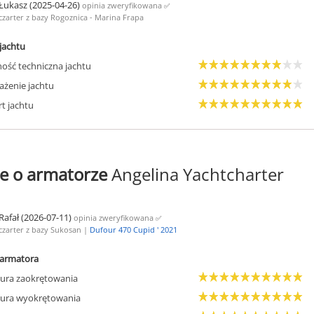
Łukasz (2025-04-26)
opinia zweryfikowana
✅
czarter z bazy Rogoznica - Marina Frapa
jachtu
ość techniczna jachtu
żenie jachtu
t jachtu
e o armatorze
Angelina Yachtcharter
Rafał (2026-07-11)
opinia zweryfikowana
✅
czarter z bazy Sukosan |
Dufour 470 Cupid ' 2021
armatora
ura zaokrętowania
ura wyokrętowania