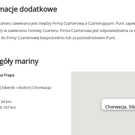
rmacje dodatkowe
rteru zawierana jest między Firmą Czarterową a Czarterującym. Punt zapew
zy w zawieraniu Umowy Czarteru. Firma Czarterowa jest odpowiedzialna za 
 do Firmy Czarterowej bezpośrednio lub za pośrednictwem Punt.
góły mariny
na Frapa
|Sibenik i okolice|Chorwacja
) 34 km
Chorwacja, Sib
D) 107 km