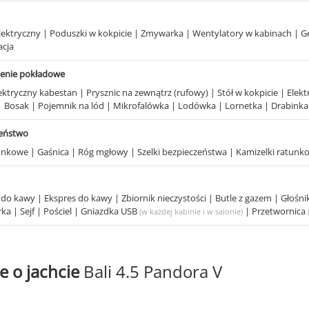
elektryczny
|
Poduszki w kokpicie
|
Zmywarka
|
Wentylatory w kabinach
|
G
acja
enie pokładowe
ektryczny kabestan
|
Prysznic na zewnątrz (rufowy)
|
Stół w kokpicie
|
Elek
|
Bosak
|
Pojemnik na lód
|
Mikrofalówka
|
Lodówka
|
Lornetka
|
Drabink
zeństwo
tunkowe
|
Gaśnica
|
Róg mgłowy
|
Szelki bezpieczeństwa
|
Kamizelki ratun
 do kawy
|
Ekspres do kawy
|
Zbiornik nieczystości
|
Butle z gazem
|
Głośni
rka
|
Sejf
|
Pościel
|
Gniazdka USB
|
Przetwornica
(w każdej kabinie i w salonie)
e o jachcie
Bali 4.5 Pandora V