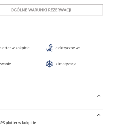
OGÓLNE WARUNKI REZERWACJI
plotter w kokpicie
elektryczne wc
ewanie
klimatyzacja
PS plotter w kokpicie