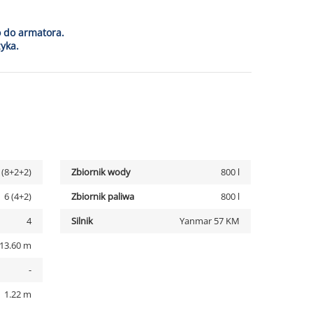
o do armatora.
yka.
 (8+2+2)
Zbiornik wody
800 l
6 (4+2)
Zbiornik paliwa
800 l
4
Silnik
Yanmar 57 KM
13.60 m
-
1.22 m