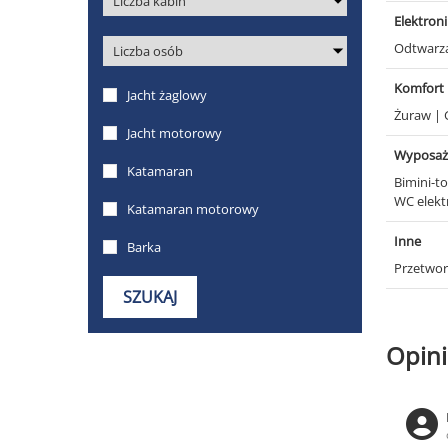
Elektron
Odtwarz
Komfort
Żuraw
|
Wyposaż
Bimini-t
WC elekt
Inne
Przetwor
Opini