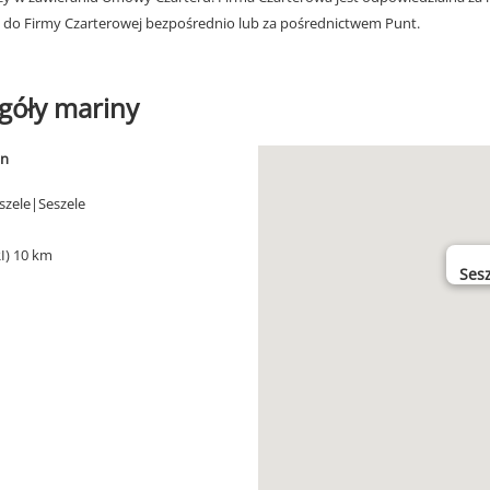
 do Firmy Czarterowej bezpośrednio lub za pośrednictwem Punt.
góły mariny
in
szele|Seszele
RI) 10 km
Sesz