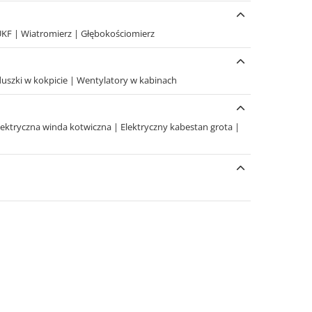
UKF
|
Wiatromierz
|
Głębokościomierz
uszki w kokpicie
|
Wentylatory w kabinach
lektryczna winda kotwiczna
|
Elektryczny kabestan grota
|