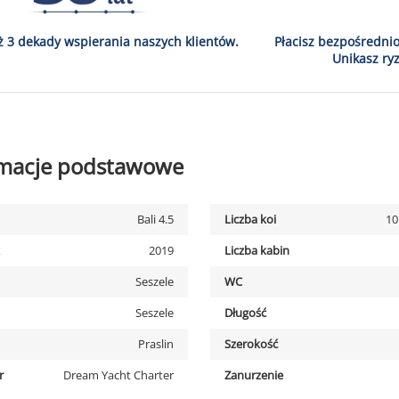
ż 3 dekady wspierania naszych klientów.
Płacisz bezpośredni
Unikasz ryz
rmacje podstawowe
Bali 4.5
Liczba koi
10
2019
Liczba kabin
Seszele
WC
Seszele
Długość
Praslin
Szerokość
r
Dream Yacht Charter
Zanurzenie