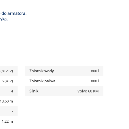
o do armatora.
yka.
 (8+2+2)
Zbiornik wody
800 l
6 (4+2)
Zbiornik paliwa
800 l
4
Silnik
Volvo 60 KM
13.60 m
-
1.22 m