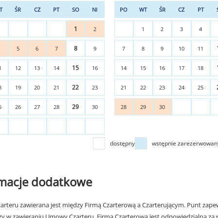
T
ŚR
CZ
PT
SO
NI
PO
WT
ŚR
CZ
PT
1
2
1
2
3
4
8
4
5
6
7
9
7
8
9
10
11
15
1
12
13
14
16
14
15
16
17
18
22
8
19
20
21
23
21
22
23
24
25
29
5
26
27
28
30
28
29
30
dostępny
wstępnie zarezerwowan
rmacje dodatkowe
rteru zawierana jest między Firmą Czarterową a Czarterującym. Punt zapew
zy w zawieraniu Umowy Czarteru. Firma Czarterowa jest odpowiedzialna za 