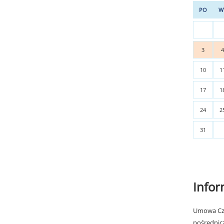
PO
W
3
10
1
17
1
24
2
31
Info
Umowa Cza
pośrednic