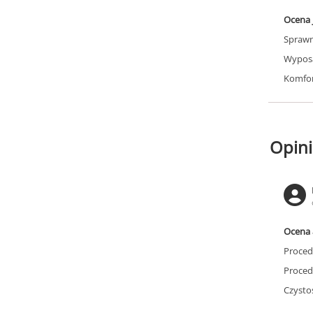
Ocena 
Sprawn
Wyposa
Komfor
Opini
Ocena 
Proced
Proced
Czysto