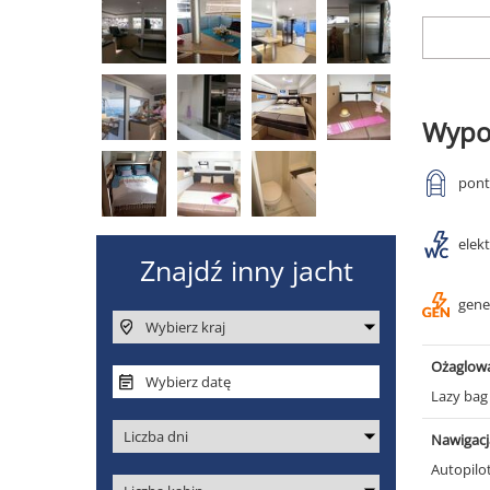
Wypo
pon
elek
gene
Ożaglow
Lazy ba
Nawigacj
Autopilo