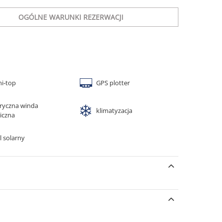
OGÓLNE WARUNKI REZERWACJI
ni-top
GPS plotter
tryczna winda
klimatyzacja
iczna
l solarny