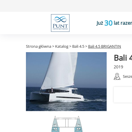
30
Już
lat raze
Strona główna
>
Katalog
>
Bali 4.5
>
Bali 4.5 BRIGANTIN
Bali
2019
Sesze