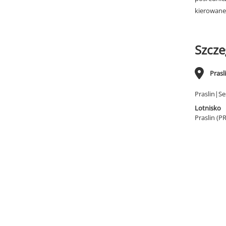
kierowane
Szcze
Prasl
Praslin|Se
Lotnisko
Praslin (P