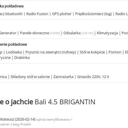
ika pokładowa
acz bluetooth
|
Radio Fusion
|
GPS plotter
|
Prędkościomierz (log)
|
Radio 
Generator
|
Panele słoneczne
|
Odsalarka
|
Klimatyzacja
|
Pod
(100W)
(120 l/h)
enie pokładowe
op
|
Lodówka
|
Prysznic na zewnątrz (rufowy)
|
Stół w kokpicie
|
Ponton
|
E
ryczne
|
Drabinka
nica
|
Składany stół w salonie
|
Zamrażarka
|
Gniazdo 220V, 12 V
e o jachcie
Bali 4.5 BRIGANTIN
Mateusz (2026-02-14)
opinia zweryfikowana
✅
czarter z bazy Praslin