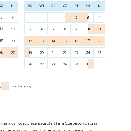
SO
NI
PO
WT
ŚR
CZ
PT
SO
NI
5
3
6
1
2
4
12
10
13
5
6
7
8
9
11
19
17
20
12
13
14
15
16
18
26
24
27
19
20
21
22
23
25
31
26
27
28
29
30
y
niedostępny
nia możliwość prezentacji ofert Firm Czarterowych oraz
realizację umowy. Ewentualne reklamacje powinny być