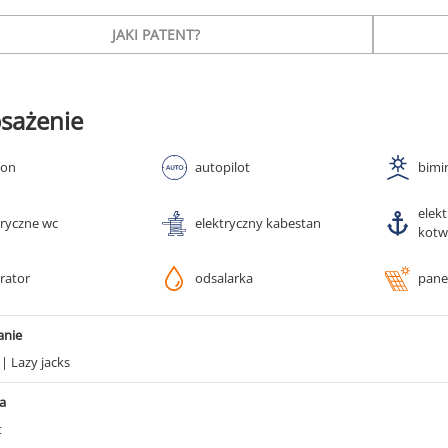
JAKI PATENT?
sażenie
ton
autopilot
bimi
elek
tryczne wc
elektryczny kabestan
kotw
rator
odsalarka
pane
anie
g
|
Lazy jacks
a
t