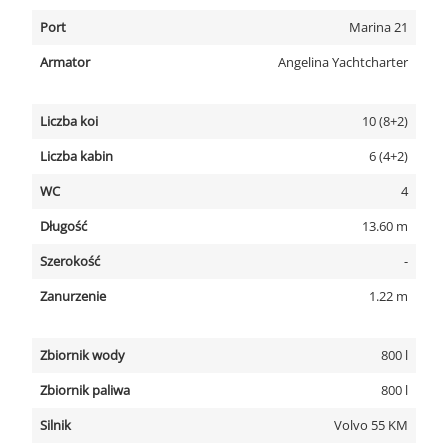
Port
Marina 21
Armator
Angelina Yachtcharter
Liczba koi
10 (8+2)
Liczba kabin
6 (4+2)
WC
4
Długość
13.60 m
Szerokość
-
Zanurzenie
1.22 m
Zbiornik wody
800 l
Zbiornik paliwa
800 l
Silnik
Volvo 55 KM