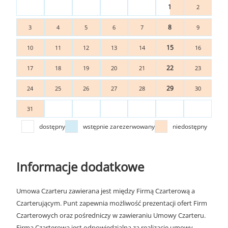
1
2
8
3
4
5
6
7
9
15
10
11
12
13
14
16
22
17
18
19
20
21
23
29
24
25
26
27
28
30
31
dostępny
wstępnie zarezerwowany
niedostępny
Informacje dodatkowe
Umowa Czarteru zawierana jest między Firmą Czarterową a
Czarterującym. Punt zapewnia możliwość prezentacji ofert Firm
Czarterowych oraz pośredniczy w zawieraniu Umowy Czarteru.
Firma Czarterowa jest odpowiedzialna za realizację umowy.