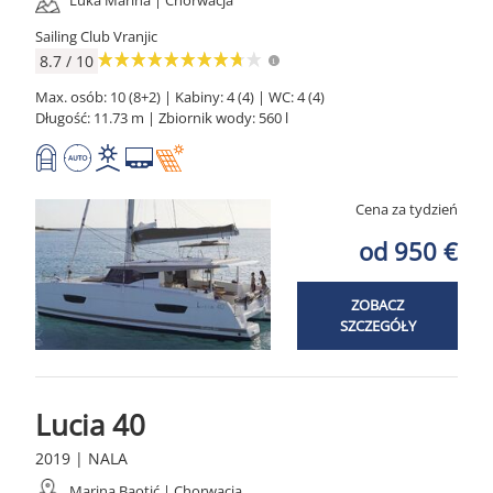
Luka Marina | Chorwacja
Sailing Club Vranjic
8.7 / 10
Max. osób: 10 (8+2) | Kabiny: 4 (4) | WC: 4 (4)
Długość: 11.73 m | Zbiornik wody: 560 l
Cena za tydzień
od 950 €
ZOBACZ
SZCZEGÓŁY
Lucia 40
2019 | NALA
Marina Baotić | Chorwacja