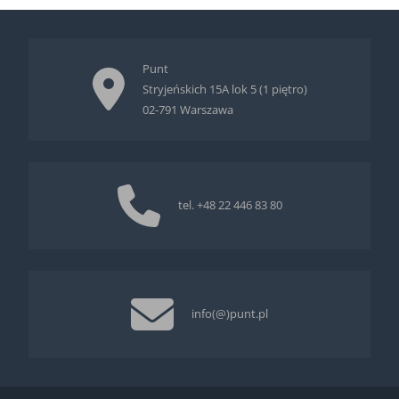
Punt
Stryjeńskich 15A lok 5 (1 piętro)
02-791 Warszawa
tel.
+48 22 446 83 80
info(@)punt.pl