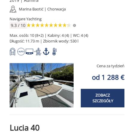
2019 | Admira
Marina Baotić | Chorwacja
Navigare Yachting
9.3 / 10
Max. osób: 10 (8+2) | Kabiny: 4 (4) | WC: 4 (4)
Długość: 11.73 m | Zbiornik wody: 530 l
Cena za tydzień
od 1 288 €
ZOBACZ
SZCZEGÓŁY
Lucia 40