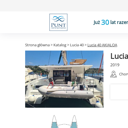
30
Już
lat raze
Strona główna
>
Katalog
>
Lucia 40
>
Lucia 40 AKIALOA
Luci
2019
Chor