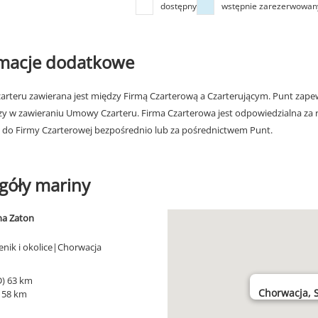
dostępny
wstępnie zarezerwowan
rmacje dodatkowe
rteru zawierana jest między Firmą Czarterową a Czarterującym. Punt zapew
zy w zawieraniu Umowy Czarteru. Firma Czarterowa jest odpowiedzialna za 
 do Firmy Czarterowej bezpośrednio lub za pośrednictwem Punt.
góły mariny
na Zaton
enik i okolice|Chorwacja
D) 63 km
Chorwacja, S
) 58 km