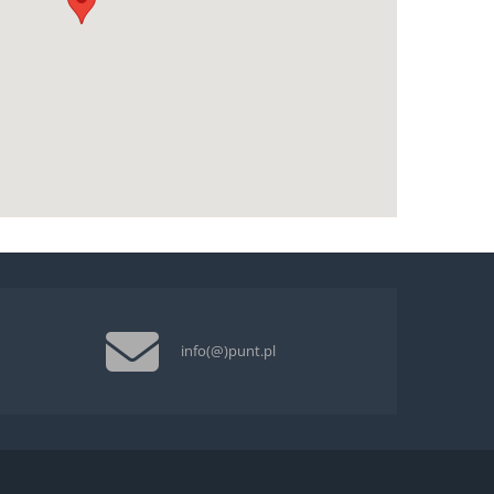
info(@)punt.pl