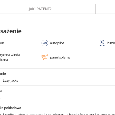
JAKI PATENT?
sażenie
ton
autopilot
bimi
tryczna winda
panel solarny
iczna
anie
g
|
Lazy jacks
a
t
ika pokładowa
KF
|
Radio Fusion
|
GPS plotter
|
Głębokościomierz
|
Wiatromie
(z Bluetooth)