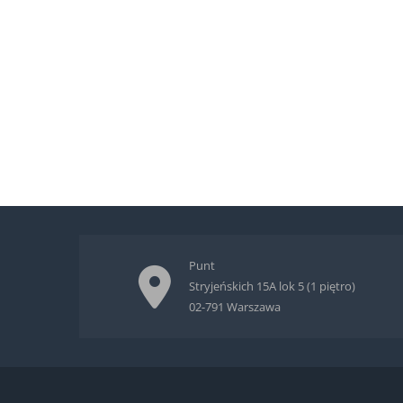
Punt
Stryjeńskich 15A lok 5 (1 piętro)
02-791 Warszawa