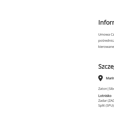
Info
Umowa Cza
pośrednic
kierowane
Szcze
Mari
Zaton|Sib
Lotnisko
Zadar (ZA
Split (SPU