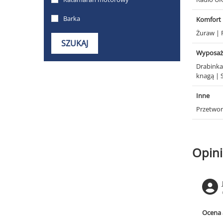
Komfort
Żuraw
|
Wyposaż
Drabink
knagą
|
Inne
Przetwor
Opini
Ocena 