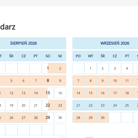
darz
SIERPIEŃ 2026
WRZESIEŃ 2026
T
ŚR
CZ
PT
SO
NI
PO
WT
ŚR
CZ
PT
1
2
1
2
3
4
8
4
5
6
7
9
7
8
9
10
11
15
1
12
13
14
16
14
15
16
17
18
22
8
19
20
21
23
21
22
23
24
25
29
5
26
27
28
30
28
29
30