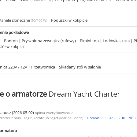
Panele słoneczne
|
Poduszki w kokpicie
(90/100 W)
enie pokładowe
a
|
Ponton
|
Prysznic na zewnątrz (rufowy)
|
Bimini-top
|
Lodówka
|
P
(120 l)
Stół w kokpicie
nica 220V / 12V
|
Przetwornica
|
Składany stół w salonie
e o armatorze
Dream Yacht Charter
Janusz (2026-05-02)
opinia zweryfikowana
✅
czarter z bazy Trogir, Yachtclub Seget (Marina Baotić) |
Oceanis 51.1 STAR FRUIT ' 2018
armatora