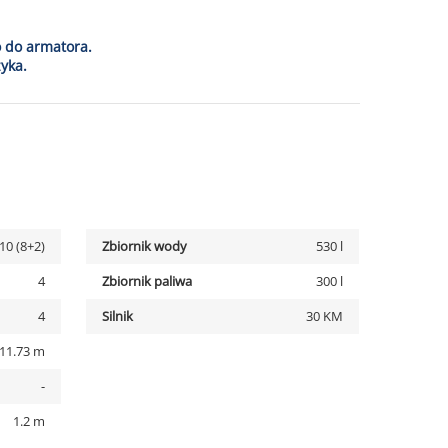
o do armatora.
yka.
10 (8+2)
Zbiornik wody
530 l
4
Zbiornik paliwa
300 l
4
Silnik
30 KM
11.73 m
-
1.2 m