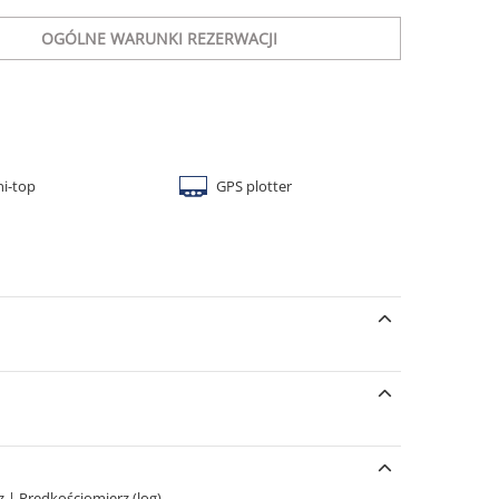
OGÓLNE WARUNKI REZERWACJI
ni-top
GPS plotter
rz
|
Prędkościomierz (log)