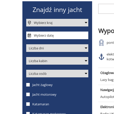
Wypo
pon
elek
kotw
Ożaglow
Lazy ba
Nawigacj
Autopilo
Elektron
Radio U