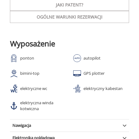
JAKI PATENT?
OGÓLNE WARUNKI REZERWACJI
Wyposażenie
ponton
autopilot
bimini-top
GPS plotter
elektryczne wc
elektryczny kabestan
elektryczna winda
kotwiczna
Nawigacja
Autopilot
|
Radar
Elektronika pokładowa