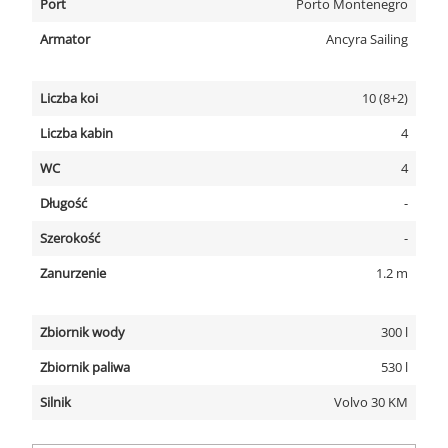
Port
Porto Montenegro
Armator
Ancyra Sailing
Liczba koi
10 (8+2)
Liczba kabin
4
WC
4
Długość
-
Szerokość
-
Zanurzenie
1.2 m
Zbiornik wody
300 l
Zbiornik paliwa
530 l
Silnik
Volvo 30 KM