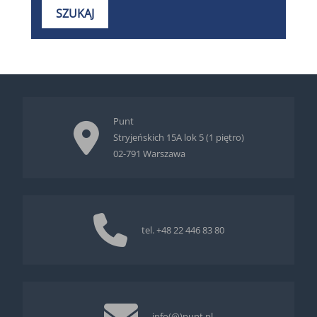
Punt
Stryjeńskich 15A lok 5 (1 piętro)
02-791 Warszawa
tel.
+48 22 446 83 80
info(@)punt.pl