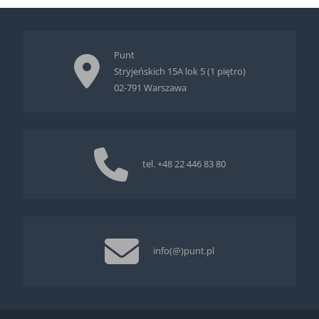
Punt
Stryjeńskich 15A lok 5 (1 piętro)
02-791 Warszawa
tel.
+48 22 446 83 80
info(@)punt.pl