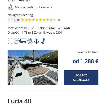
2019 | Admira
Marina Baotić | Chorwacja
Navigare Yachting
9.3 / 10
Max. osób: 10 (8+2) | Kabiny: 4 (4) | WC: 4 (4)
Długość: 11.73 m | Zbiornik wody: 530 l
Cena za tydzień
od 1 288 €
ZOBACZ
SZCZEGÓŁY
Lucia 40