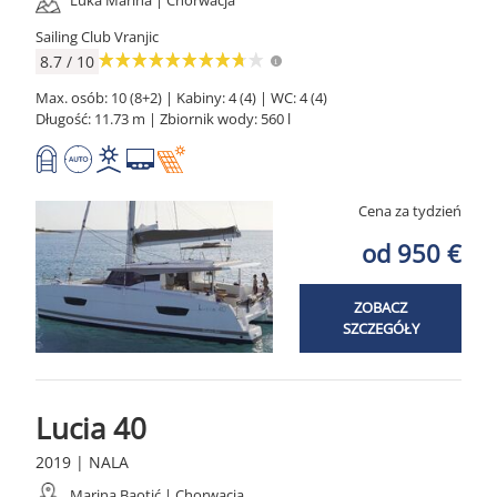
Luka Marina | Chorwacja
Sailing Club Vranjic
8.7 / 10
Max. osób: 10 (8+2) | Kabiny: 4 (4) | WC: 4 (4)
Długość: 11.73 m | Zbiornik wody: 560 l
Cena za tydzień
od 950 €
ZOBACZ
SZCZEGÓŁY
Lucia 40
2019 | NALA
Marina Baotić | Chorwacja