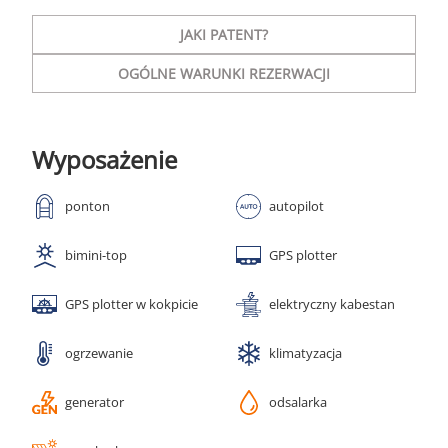
JAKI PATENT?
OGÓLNE WARUNKI REZERWACJI
Wyposażenie
ponton
autopilot
bimini-top
GPS plotter
GPS plotter w kokpicie
elektryczny kabestan
ogrzewanie
klimatyzacja
generator
odsalarka