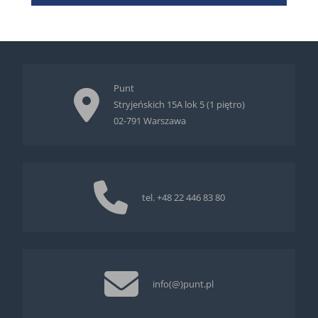
Punt
Stryjeńskich 15A lok 5 (1 piętro)
02-791 Warszawa
tel.
+48 22 446 83 80
info(@)punt.pl