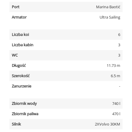
Port
Marina Baotić
Armator
Ultra Sailing
Liczba koi
6
Liczba kabin
3
WC
3
Długość
11.73 m
Szerokość
6.5 m
Zanurzenie
-
Zbiornik wody
740 l
Zbiornik paliwa
470 l
Silnik
2XVolvo 30KM