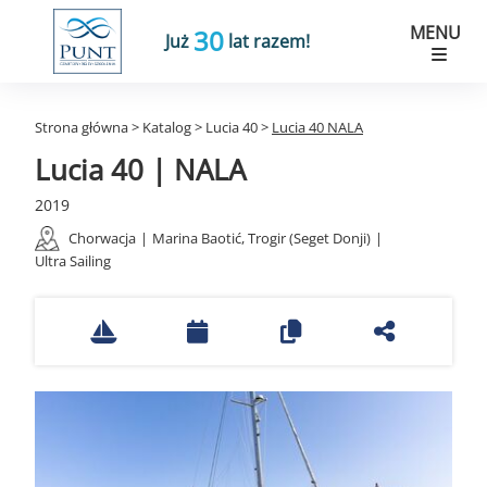
MENU
30
Już
lat razem!
Strona główna
>
Katalog
>
Lucia 40
>
Lucia 40 NALA
Lucia 40 | NALA
2019
Chorwacja
|
Marina Baotić, Trogir (Seget Donji)
|
Ultra Sailing