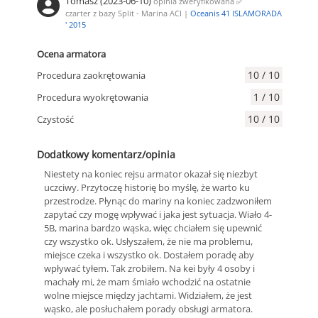
Tomasz (2023-06-10)
opinia zweryfikowana
✅
czarter z bazy Split - Marina ACI |
Oceanis 41 ISLAMORADA
' 2015
Ocena armatora
10 / 10
Procedura zaokrętowania
1 / 10
Procedura wyokrętowania
10 / 10
Czystość
Dodatkowy komentarz/opinia
Niestety na koniec rejsu armator okazał się niezbyt
uczciwy. Przytoczę historię bo myślę, że warto ku
przestrodze. Płynąc do mariny na koniec zadzwoniłem
zapytać czy mogę wpływać i jaka jest sytuacja. Wiało 4-
5B, marina bardzo wąska, więc chciałem się upewnić
czy wszystko ok. Usłyszałem, że nie ma problemu,
miejsce czeka i wszystko ok. Dostałem poradę aby
wpływać tyłem. Tak zrobiłem. Na kei były 4 osoby i
machały mi, że mam śmiało wchodzić na ostatnie
wolne miejsce między jachtami. Widziałem, że jest
wąsko, ale posłuchałem porady obsługi armatora.