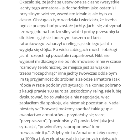
Okazało się, że jacht są ustawione za ciasno (wszystkie
jachty tego armatora - ja dochodziłem jako ostatni) i
przy silnym wietrze, wszedłem idealnie, ale było za
ciasno. Obsługa o tym wiedziała i wiedziała, że trzeba
będzie przepychać pozostałe jachty. Jacht się zatrzymał
i ze względu na bardzo silny wiatr i próby przesunięcia
silnikiem zgiął się i bocznym koszem od koła
ratunkowego, zahaczył o reling sąsiedniego jachtu -
wygięła się stójka. Po wielu zabiegach moich i obsługi
jacht rozepchnął pozostałe i zaparkował. Nikt nie
wyjaśnił mi dlaczego nie poinformowano mnie w czasie
rozmowy telefonicznej, że miejsce jest za wąskie i
trzeba "rozepchnąć" inne jachty (wówczas oddałbym
im tą przyjemność do zrobienia załodze armatora i tak
róbcie w razie podobnych sytuacji). Na koniec pobrano
z kaucji prawie 100 euro za uszkodzony reling. Nie lubię
dyskutować, bo to wakacje a nie negocjacje, więc
zapłaciłem dla spokoju, ale niesmak pozostanie. Nadal
niestety w Chorwacji możemy spotkać takie głupie
cwaniactwo armatorów... przydałoby się raczej
"przepraszam", "powinniśmy Ci powiedzieć jaka jest
sytuacja", "powinniśmy zaproponować inne
rozwiązanie itp.". Gdyby nie to Armator miałby ocenę
na 100% a tak w głupi sposób tu i w innych miejscach