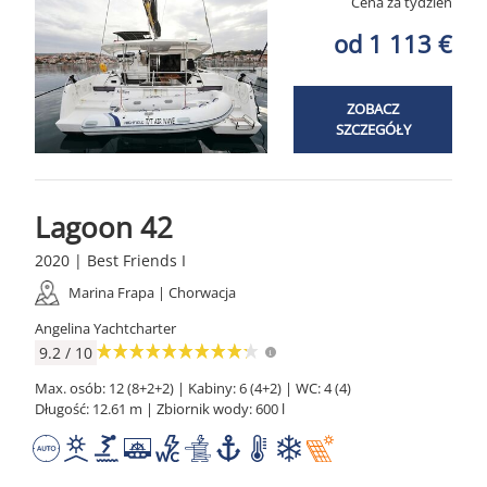
Cena za tydzień
od 1 113 €
ZOBACZ
SZCZEGÓŁY
Lagoon 42
2020 | Best Friends I
Marina Frapa | Chorwacja
Angelina Yachtcharter
9.2 / 10
Max. osób: 12 (8+2+2) | Kabiny: 6 (4+2) | WC: 4 (4)
Długość: 12.61 m | Zbiornik wody: 600 l