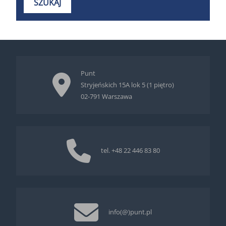
Punt
Stryjeńskich 15A lok 5 (1 piętro)
02-791 Warszawa
tel.
+48 22 446 83 80
info(@)punt.pl