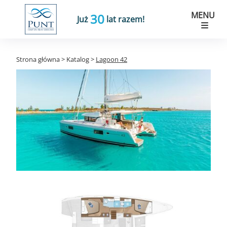
MENU
30
Już
lat razem!
Strona główna
>
Katalog
>
Lagoon 42