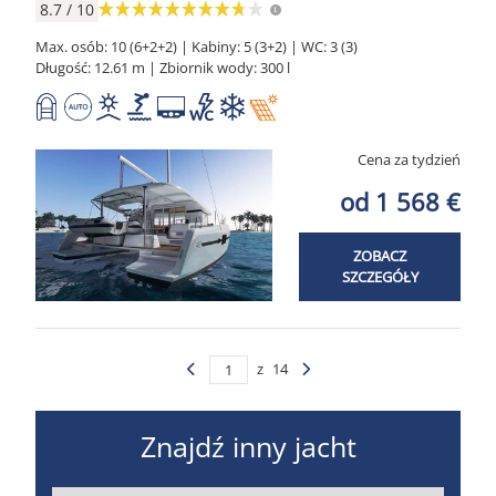
8.7 / 10
Max. osób: 10 (6+2+2) | Kabiny: 5 (3+2) | WC: 3 (3)
Długość: 12.61 m | Zbiornik wody: 300 l
Cena za tydzień
od 1 568 €
ZOBACZ
SZCZEGÓŁY
z
14