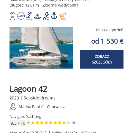
Długość: 12.61 m | Zbiornik wody: 600 l
Cena za tydzień
od 1 530 €
ZOBACZ
SZCZEGÓŁY
Lagoon 42
2023 | Seaside dreams
Marina Baotić | Chorwacja
Navigare Yachting
9.3 / 10
Max. osób: 12 (8+2+2) | Kabiny: 6 (4+2) | WC: 4 (4)