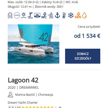
Max. osób: 12 (8+2+2) | Kabiny: 6 (4+2) | WC: 4 (4)
Długość: 12.61 m | Zbiornik wody: 300 l
Cena za tydzień
od 1 534 €
ZOBACZ
SZCZEGÓŁY
Lagoon 42
2020 | DREMMWEL
Marina Baotić | Chorwacja
Dream Yacht Charter
8.7 / 10