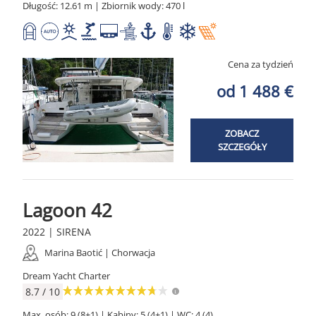
Długość: 12.61 m | Zbiornik wody: 470 l
Cena za tydzień
od 1 488 €
ZOBACZ
SZCZEGÓŁY
Lagoon 42
2022 | SIRENA
Marina Baotić | Chorwacja
Dream Yacht Charter
8.7 / 10
Max. osób: 9 (8+1) | Kabiny: 5 (4+1) | WC: 4 (4)