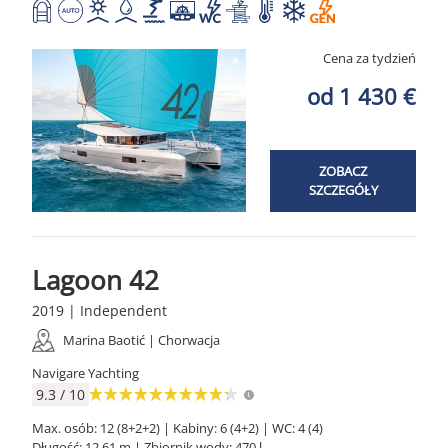
Cena za tydzień
od 1 430 €
ZOBACZ
SZCZEGÓŁY
Lagoon 42
2019 | Independent
Marina Baotić | Chorwacja
Navigare Yachting
9.3 / 10
Max. osób: 12 (8+2+2) | Kabiny: 6 (4+2) | WC: 4 (4)
Długość: 12.61 m | Zbiornik wody: 470 l