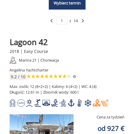
Wybierz termin
z
14
Lagoon 42
2018 | Easy Course
Marina 21 | Chorwacja
Angelina Yachtcharter
9.2 / 10
Max. osób: 12 (8+2+2) | Kabiny: 6 (4+2) | WC: 4 (4)
Długość: 12.61 m | Zbiornik wody: 600 l
Cena za tydzień
od 927 €