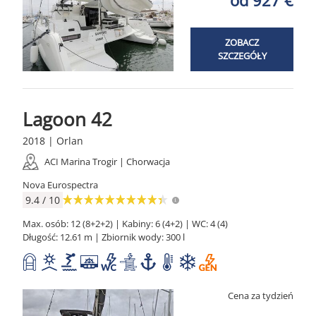
ZOBACZ
SZCZEGÓŁY
Lagoon 42
2018 | Orlan
ACI Marina Trogir | Chorwacja
Nova Eurospectra
9.4 / 10
Max. osób: 12 (8+2+2) | Kabiny: 6 (4+2) | WC: 4 (4)
Długość: 12.61 m | Zbiornik wody: 300 l
Cena za tydzień