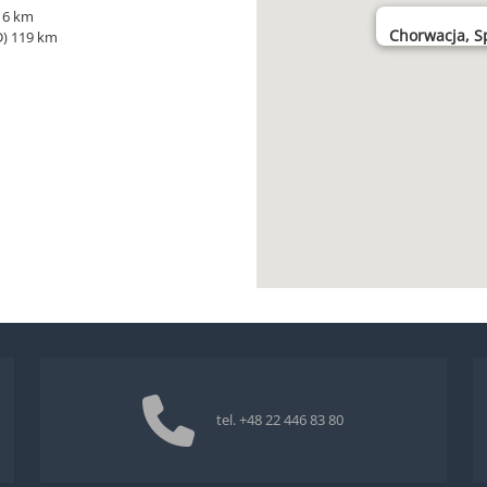
) 6 km
Chorwacja, Spl
D) 119 km
tel.
+48 22 446 83 80