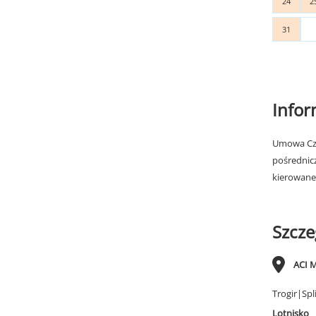
24
2
31
Info
Umowa Cza
pośrednic
kierowane
Szcze
ACI M
Trogir|Spl
Lotnisko