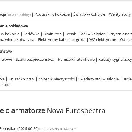
acja
|
Poduszki w kokpicie
|
Światło w kokpicie
|
Wentylatory
(salon + kabiny)
enie pokładowe
 w kokpicie
|
Lodówka
|
Bimini-top
|
Bosak
|
Stół w kokpicie
|
Prysznic na 
zna winda kotwiczna
|
Elektryczny kabestan grota
|
WC elektryczne
|
Odbija
zeństwo
gnałowe
|
Szelki bezpieczeństwa
|
Kamizelki ratunkowe
|
Rakiety sygnalizac
rka
|
Gniazdko 220V
|
Zbiornik nieczystości
|
Składany stół w salonie
|
Butl
okpicie
e o armatorze
Nova Eurospectra
Sebastian (2026-06-20)
opinia zweryfikowana
✅