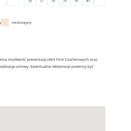
31
26
27
28
29
30
y
niedostępny
nia możliwość prezentacji ofert Firm Czarterowych oraz
realizację umowy. Ewentualne reklamacje powinny być