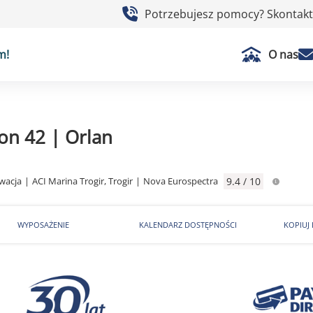
Potrzebujesz pomocy? Skontaktu
m!
O nas
on 42 | Orlan
wacja
|
ACI Marina Trogir, Trogir
|
Nova Eurospectra
9.4 / 10
WYPOSAŻENIE
KALENDARZ DOSTĘPNOŚCI
KOPIUJ