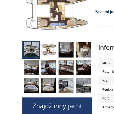
Za nami ju
Info
Jacht
Rocznik
Kraj
Region
Port
Armato