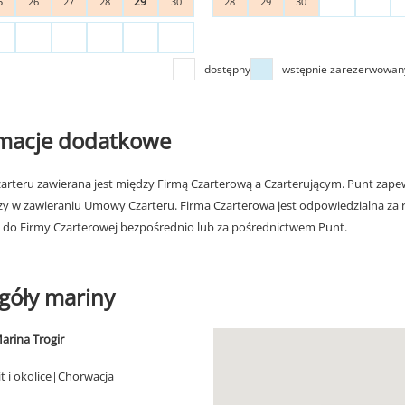
29
5
26
27
28
30
28
29
30
dostępny
wstępnie zarezerwowan
rmacje dodatkowe
rteru zawierana jest między Firmą Czarterową a Czarterującym. Punt zapew
zy w zawieraniu Umowy Czarteru. Firma Czarterowa jest odpowiedzialna za 
 do Firmy Czarterowej bezpośrednio lub za pośrednictwem Punt.
góły mariny
arina Trogir
it i okolice|Chorwacja