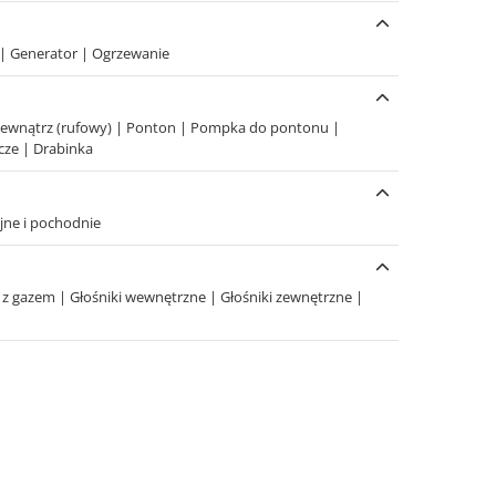
|
Generator
|
Ogrzewanie
zewnątrz (rufowy)
|
Ponton
|
Pompka do pontonu
|
cze
|
Drabinka
yjne i pochodnie
e z gazem
|
Głośniki wewnętrzne
|
Głośniki zewnętrzne
|