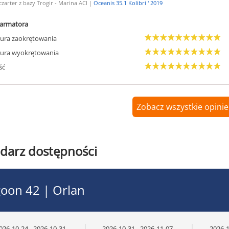
czarter z bazy Trogir - Marina ACI |
Oceanis 35.1 Kolibri ' 2019
armatora
ura zaokrętowania
ura wyokrętowania
ść
Zobacz wszystkie opinie
darz dostępności
oon 42 | Orlan
026-10-24 - 2026-10-31
2026-10-31 - 2026-11-07
2026-1