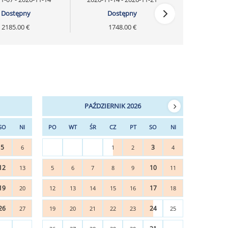
Dostępny
Dostępny
2185.00 €
1748.00 €
PAŹDZIERNIK 2026
SO
NI
PO
WT
ŚR
CZ
PT
SO
NI
5
3
6
1
2
4
12
10
13
5
6
7
8
9
11
19
17
20
12
13
14
15
16
18
26
24
27
19
20
21
22
23
25