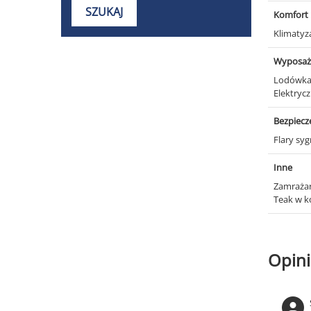
Komfort
Klimatyz
Wyposaż
Lodówka
Elektryc
Bezpiec
Flary sy
Inne
Zamraża
Teak w k
Opini