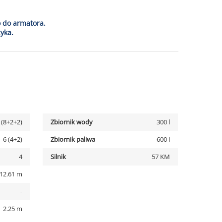
o do armatora.
yka.
 (8+2+2)
Zbiornik wody
300 l
6 (4+2)
Zbiornik paliwa
600 l
4
Silnik
57 KM
12.61 m
-
2.25 m