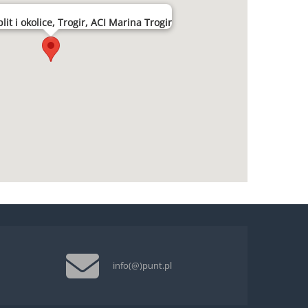
it i okolice, Trogir, ACI Marina Trogir
info(@)punt.pl