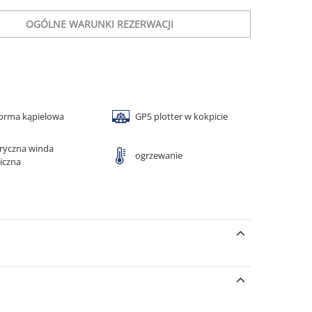
OGÓLNE WARUNKI REZERWACJI
forma kąpielowa
GPS plotter w kokpicie
tryczna winda
ogrzewanie
iczna