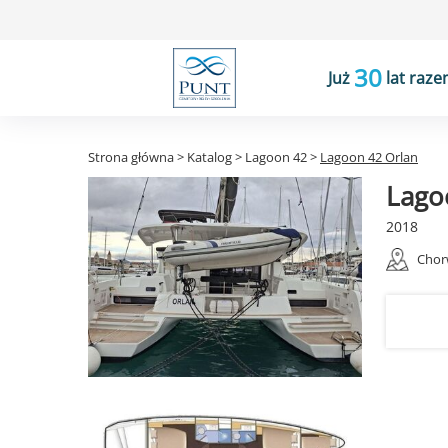
30
Już
lat raze
Strona główna
>
Katalog
>
Lagoon 42
>
Lagoon 42 Orlan
Lago
2018
Chor