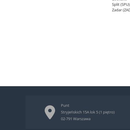
Split (SPU
Zadar (ZA
Punt
Stryjeńskich 15A lok 5 (1 piętro)
02-791 Warszawa