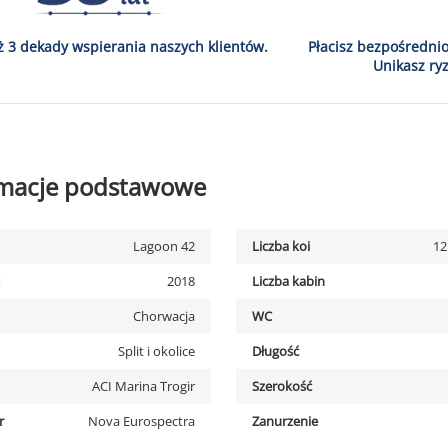
ż 3 dekady wspierania naszych klientów.
Płacisz bezpośredni
Unikasz ryz
rmacje podstawowe
Lagoon 42
Liczba koi
12
2018
Liczba kabin
Chorwacja
WC
Split i okolice
Długość
ACI Marina Trogir
Szerokość
r
Nova Eurospectra
Zanurzenie