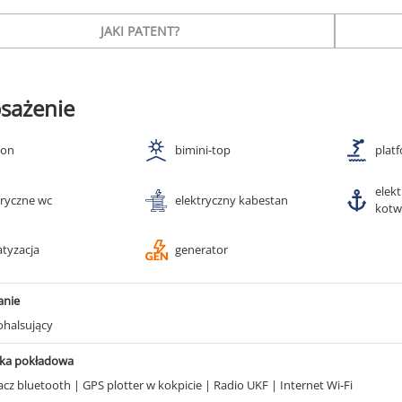
JAKI PATENT?
sażenie
ton
bimini-top
plat
elek
tryczne wc
elektryczny kabestan
kotw
atyzacja
generator
anie
halsujący
ika pokładowa
acz bluetooth
|
GPS plotter w kokpicie
|
Radio UKF
|
Internet Wi-Fi