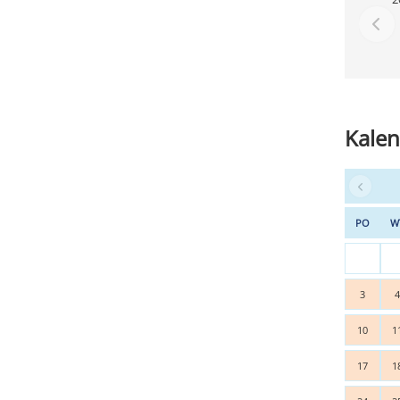
Kalen
PO
W
3
10
1
17
1