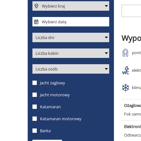
Wypo
pon
elek
klim
Ożaglow
Fok samo
Elektron
Odtwarz