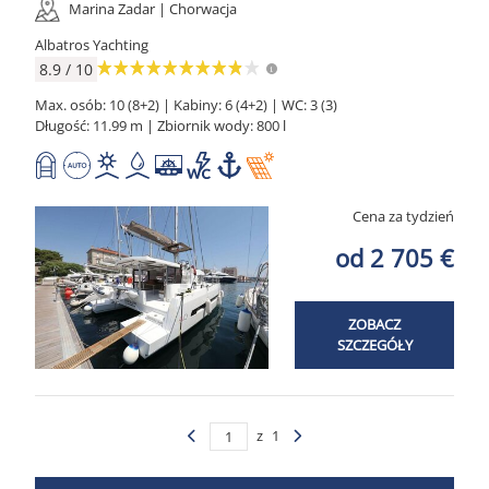
Marina Zadar | Chorwacja
Albatros Yachting
8.9 / 10
Max. osób: 10 (8+2) | Kabiny: 6 (4+2) | WC: 3 (3)
Długość: 11.99 m | Zbiornik wody: 800 l
Cena za tydzień
od 2 705 €
ZOBACZ
SZCZEGÓŁY
z
1