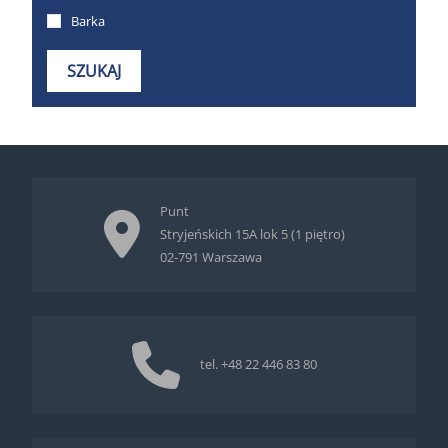
Punt
Stryjeńskich 15A lok 5 (1 piętro)
02-791 Warszawa
tel.
+48 22 446 83 80