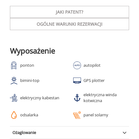
JAKI PATENT?
OGÓLNE WARUNKI REZERWACJI
Wyposażenie
ponton
autopilot
bimini-top
GPS plotter
elektryczna winda
elektryczny kabestan
kotwiczna
odsalarka
panel solarny
Ożaglowanie