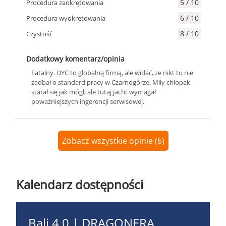
5 / 10
Procedura zaokrętowania
6 / 10
Procedura wyokrętowania
8 / 10
Czystość
Dodatkowy komentarz/opinia
Fatalny. DYC to globalną firmą, ale widać, ze nikt tu nie
zadbał o standard pracy w Czarnogórze. Miły chłopak
starał się jak mógł, ale tutaj jacht wymagał
poważniejszych ingerencji serwisowej.
Zobacz wszystkie opinie (6)
Kalendarz dostępności
Bali 4.0 | DRAGONERA