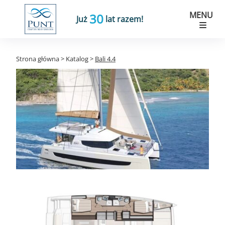
MENU
30
Już
lat razem!
Strona główna
>
Katalog
>
Bali 4.4