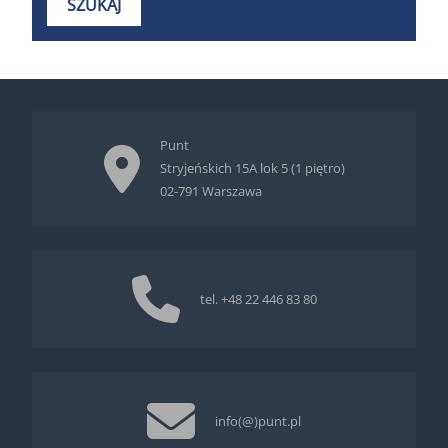
Punt
Stryjeńskich 15A lok 5 (1 piętro)
02-791 Warszawa
tel.
+48 22 446 83 80
info(@)punt.pl