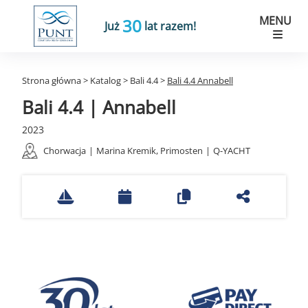
MENU
30
Już
lat razem!
Strona główna
>
Katalog
>
Bali 4.4
>
Bali 4.4 Annabell
Bali 4.4 | Annabell
2023
Chorwacja
|
Marina Kremik, Primosten
|
Q-YACHT