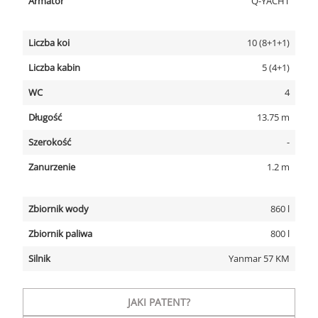
Armator
Q-YACHT
Liczba koi
10 (8+1+1)
Liczba kabin
5 (4+1)
WC
4
Długość
13.75 m
Szerokość
-
Zanurzenie
1.2 m
Zbiornik wody
860 l
Zbiornik paliwa
800 l
Silnik
Yanmar 57 KM
JAKI PATENT?