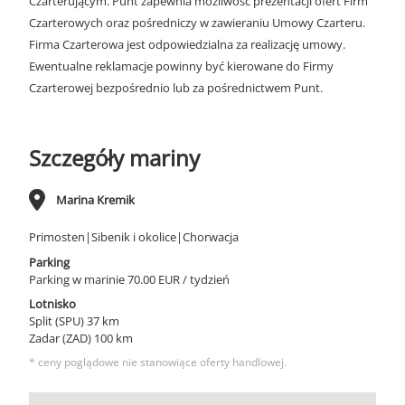
Czarterującym. Punt zapewnia możliwość prezentacji ofert Firm
Czarterowych oraz pośredniczy w zawieraniu Umowy Czarteru.
Firma Czarterowa jest odpowiedzialna za realizację umowy.
Ewentualne reklamacje powinny być kierowane do Firmy
Czarterowej bezpośrednio lub za pośrednictwem Punt.
Szczegóły mariny
Marina Kremik
Primosten|Sibenik i okolice|Chorwacja
Parking
Parking w marinie 70.00 EUR / tydzień
Lotnisko
Split (SPU) 37 km
Zadar (ZAD) 100 km
* ceny poglądowe nie stanowiące oferty handlowej.