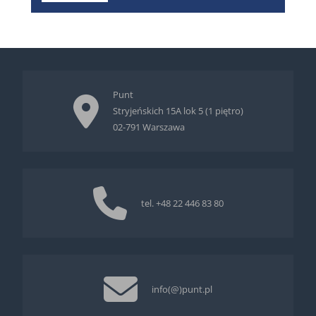
Punt
Stryjeńskich 15A lok 5 (1 piętro)
02-791 Warszawa
tel.
+48 22 446 83 80
info(@)punt.pl