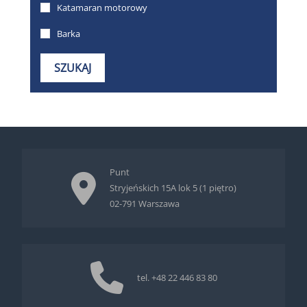
Punt
Stryjeńskich 15A lok 5 (1 piętro)
02-791 Warszawa
tel.
+48 22 446 83 80