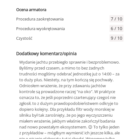
Ocena armatora
7 / 10
Procedura zaokrętowania
6 / 10
Procedura wyokrętowania
9 / 10
Czystość
Dodatkowy komentarz/opinia
Wydanie jachtu przebiegło sprawnie i bezproblemowo.
Byliśmy przed czasem, a mimo to bez żadnych
trudności mogliśmy odebrać jednostkę już o 14:00 – za
to duży plus. Niestety, na tym kończą się pochwały.
Odniosłem wrażenie, że przy zdawaniu jachtów
kontrole są prowadzone raczej "na oko". W praktyce
oznacza to, że jeśli poprzedni czarterujący czegoś nie
zgłosił, to z dużym prawdopodobieństwem odkryje to
dopiero kolejny. Dla przykładu filtr wody morskiej w
silniku był tak zarośnięty, że po jego wyczyszczeniu
miałem wrażenie, jakbym właśnie zakończył badania
nad nowo powstałym ekosystemem. 😉 To tylko jeden
z przykładów – mógłbym wymienić ich jeszcze kilka, ale
nie o pisanie elaboratu tutaj chodzi. Wspomnę tylko,