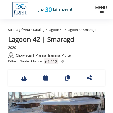
MENU
30
Już
lat razem!
Strona główna
>
Katalog
>
Lagoon 42
>
Lagoon 42 Smaragd
Lagoon 42 | Smaragd
2020
Chorwacja
|
Marina Hramina, Murter
|
Pitter | Nautic Alliance
9.1 / 10