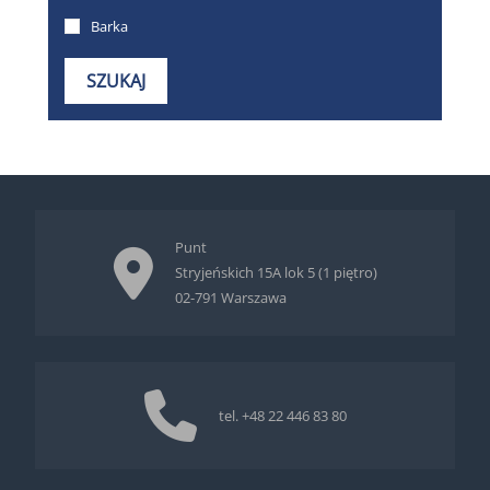
Punt
Stryjeńskich 15A lok 5 (1 piętro)
02-791 Warszawa
tel.
+48 22 446 83 80