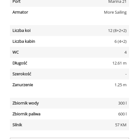
Port
Marina 21
Armator
More Sailing
Liczba koi
12 (8+2+2)
Liczba kabin
6 (4+2)
WC
4
Długość
12.61 m
Szerokość
-
Zanurzenie
1.25 m
Zbiornik wody
300 l
Zbiornik paliwa
600 l
Silnik
57 KM