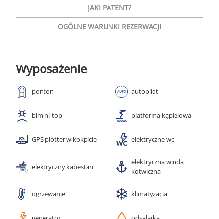
JAKI PATENT?
OGÓLNE WARUNKI REZERWACJI
Wyposażenie
ponton
autopilot
bimini-top
platforma kąpielowa
GPS plotter w kokpicie
elektryczne wc
elektryczna winda
elektryczny kabestan
kotwiczna
ogrzewanie
klimatyzacja
generator
odsalarka