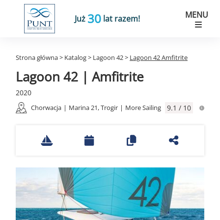
MENU
30
Już
lat razem!
Strona główna
>
Katalog
>
Lagoon 42
>
Lagoon 42 Amfitrite
Lagoon 42 | Amfitrite
2020
Chorwacja
|
Marina 21, Trogir
|
More Sailing
9.1 / 10