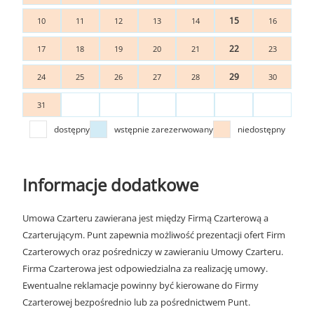
15
10
11
12
13
14
16
22
17
18
19
20
21
23
29
24
25
26
27
28
30
31
dostępny
wstępnie zarezerwowany
niedostępny
Informacje dodatkowe
Umowa Czarteru zawierana jest między Firmą Czarterową a
Czarterującym. Punt zapewnia możliwość prezentacji ofert Firm
Czarterowych oraz pośredniczy w zawieraniu Umowy Czarteru.
Firma Czarterowa jest odpowiedzialna za realizację umowy.
Ewentualne reklamacje powinny być kierowane do Firmy
Czarterowej bezpośrednio lub za pośrednictwem Punt.