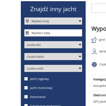
Wypo
grot
spra
2 ko
Nawigacj
Autopilo
Elektron
GPS plot