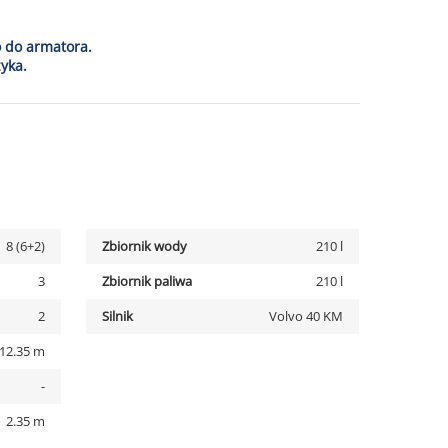
o do armatora.
yka.
8 (6+2)
Zbiornik wody
210 l
3
Zbiornik paliwa
210 l
2
Silnik
Volvo 40 KM
12.35 m
-
2.35 m