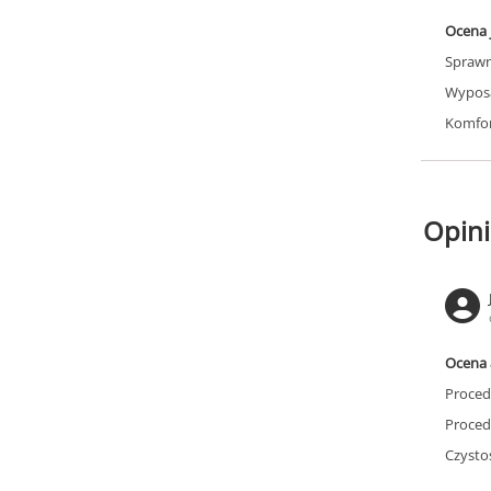
Ocena 
Sprawn
Wyposa
Komfor
Opini
Ocena 
Proced
Proced
Czysto