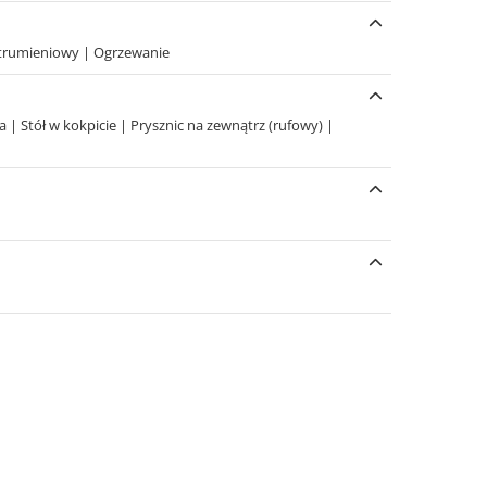
strumieniowy
|
Ogrzewanie
na
|
Stół w kokpicie
|
Prysznic na zewnątrz (rufowy)
|