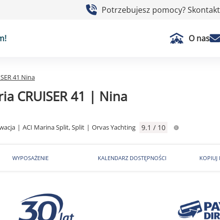
Potrzebujesz pomocy? Skontaktu
m!
O nas
ISER 41 Nina
ria CRUISER 41 | Nina
wacja
|
ACI Marina Split, Split
|
Orvas Yachting
9.1 / 10
WYPOSAŻENIE
KALENDARZ DOSTĘPNOŚCI
KOPIUJ