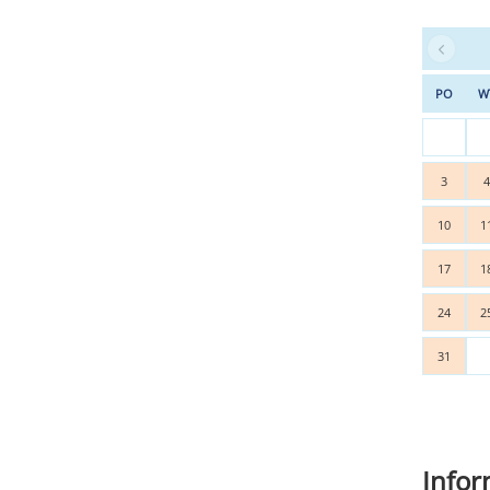
PO
W
3
10
1
17
1
24
2
31
Info