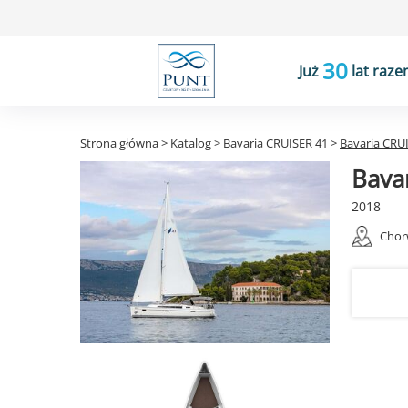
30
Już
lat raze
Strona główna
>
Katalog
>
Bavaria CRUISER 41
>
Bavaria CRU
Bava
2018
Chor