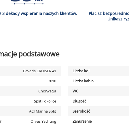
ż 3 dekady wspierania naszych klientów.
Płacisz bezpośredni
Unikasz ryz
rmacje podstawowe
Bavaria CRUISER 41
Liczba koi
2018
Liczba kabin
Chorwacja
WC
Split i okolice
Długość
ACI Marina Split
Szerokość
r
Orvas Yachting
Zanurzenie