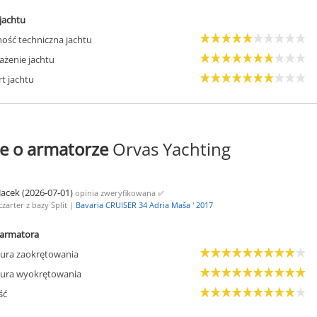
jachtu
ość techniczna jachtu
żenie jachtu
t jachtu
e o armatorze
Orvas Yachting
Jacek (2026-07-01)
opinia zweryfikowana
✅
czarter z bazy Split |
Bavaria CRUISER 34 Adria Maša ' 2017
armatora
ura zaokrętowania
ura wyokrętowania
ść