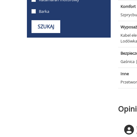
Komfort
Szprycb
Wyposaż
Kabel el
Lodówk
Bezpiec
Gaśnica
Inne
Przetwor
Opini