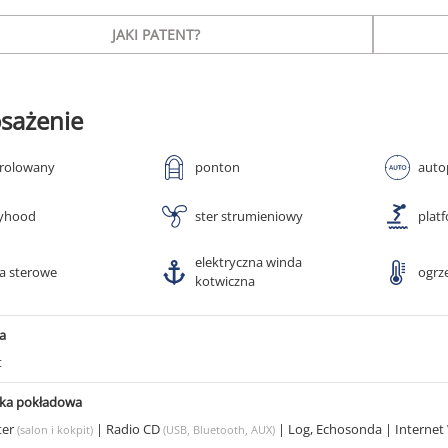
JAKI PATENT?
sażenie
 rolowany
ponton
auto
yhood
ster strumieniowy
plat
elektryczna winda
ła sterowe
ogrz
kotwiczna
a
t
ika pokładowa
ter
|
Radio CD
|
Log, Echosonda
|
Internet
(salon i kokpit)
(USB, Bluetooth, AUX)