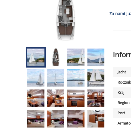
Za nami ju
Info
Jacht
Rocznik
Kraj
Region
Port
Armato