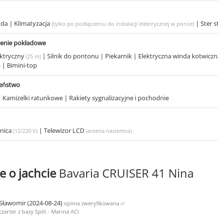
uda
|
Klimatyzacja
|
Ster 
(tylko po podłączeniu do instalacji elektrycznej w porcie)
enie pokładowe
ektryczny
|
Silnik do pontonu
|
Piekarnik
|
Elektryczna winda kotwicz
(25 m)
a
|
Bimini-top
zeństwo
|
Kamizelki ratunkowe
|
Rakiety sygnalizacyjne i pochodnie
nica
|
Telewizor LCD
(12/220 V)
(antena naziemna)
e o jachcie
Bavaria CRUISER 41 Nina
Sławomir (2024-08-24)
opinia zweryfikowana
✅
czarter z bazy Split - Marina ACI