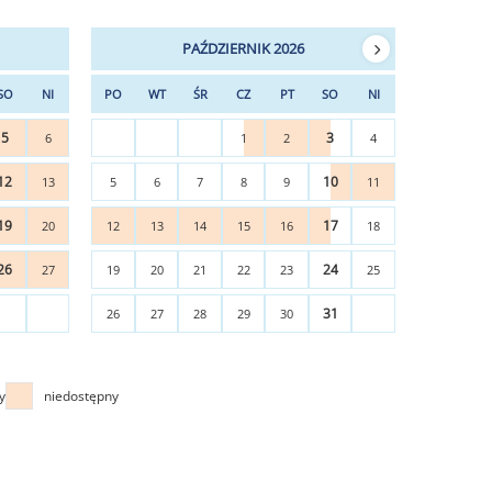
PAŹDZIERNIK 2026
SO
NI
PO
WT
ŚR
CZ
PT
SO
NI
5
3
6
1
2
4
12
10
13
5
6
7
8
9
11
19
17
20
12
13
14
15
16
18
26
24
27
19
20
21
22
23
25
31
26
27
28
29
30
y
niedostępny