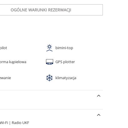
OGÓLNE WARUNKI REZERWACJI
pilot
bimini-top
forma kąpielowa
GPS plotter
ewanie
klimatyzacja
 Wi-Fi
|
Radio UKF