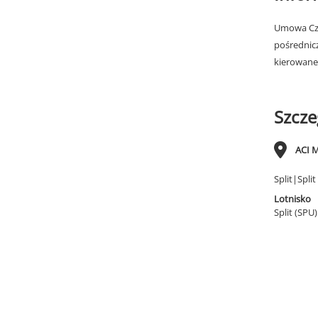
Umowa Cza
pośrednic
kierowane
Szcze
ACI M
Split|Spli
Lotnisko
Split (SPU