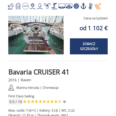
Cena za tydzień
od 1 102 €
ZOBACZ
SZCZEGÓŁY
Bavaria CRUISER 41
2016 | Raven
Marina Veruda | Chorwacja
First Class Sailing
9.5 / 10
Max. osób: 7 (6+1) | Kabiny: 3 (3) | WC: 2 (2)
Długość: 12.35 m | Zbiornik wody: 360 l