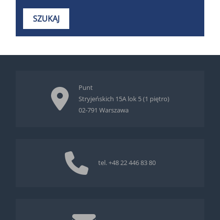
Punt
Stryjeńskich 15A lok 5 (1 piętro)
02-791 Warszawa
tel.
+48 22 446 83 80