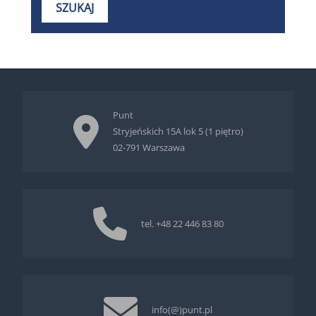
Punt
Stryjeńskich 15A lok 5 (1 piętro)
02-791 Warszawa
tel.
+48 22 446 83 80
info(@)punt.pl