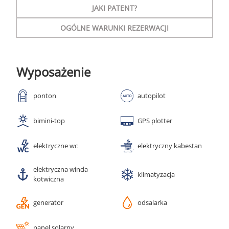
JAKI PATENT?
OGÓLNE WARUNKI REZERWACJI
Wyposażenie
ponton
autopilot
bimini-top
GPS plotter
elektryczne wc
elektryczny kabestan
elektryczna winda
klimatyzacja
kotwiczna
generator
odsalarka
panel solarny