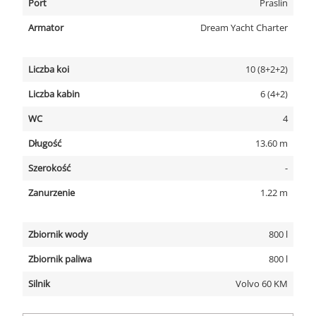
Port
Praslin
Armator
Dream Yacht Charter
Liczba koi
10 (8+2+2)
Liczba kabin
6 (4+2)
WC
4
Długość
13.60 m
Szerokość
-
Zanurzenie
1.22 m
Zbiornik wody
800 l
Zbiornik paliwa
800 l
Silnik
Volvo 60 KM