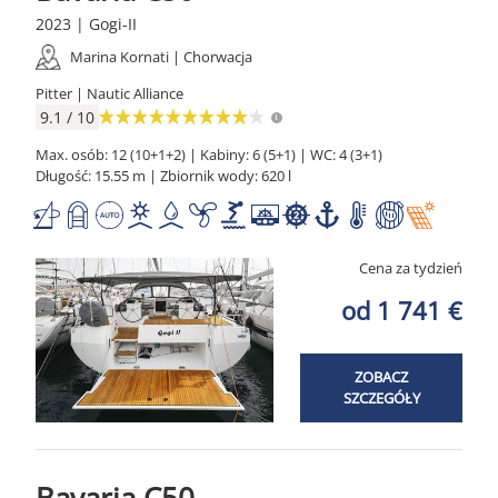
2023 | Gogi-II
Marina Kornati | Chorwacja
Pitter | Nautic Alliance
9.1 / 10
Max. osób: 12 (10+1+2) | Kabiny: 6 (5+1) | WC: 4 (3+1)
Długość: 15.55 m | Zbiornik wody: 620 l
Cena za tydzień
od 1 741 €
ZOBACZ
SZCZEGÓŁY
Bavaria C50