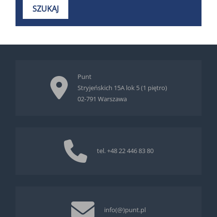
Punt
Stryjeńskich 15A lok 5 (1 piętro)
02-791 Warszawa
tel.
+48 22 446 83 80
info(@)punt.pl