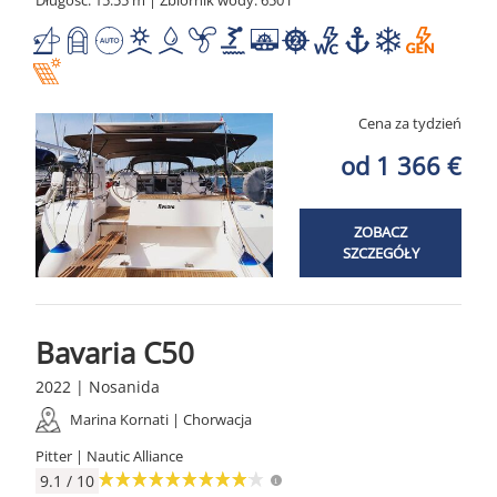
Długość: 15.55 m | Zbiornik wody: 650 l
Cena za tydzień
od 1 366 €
ZOBACZ
SZCZEGÓŁY
Bavaria C50
2022 | Nosanida
Marina Kornati | Chorwacja
Pitter | Nautic Alliance
9.1 / 10