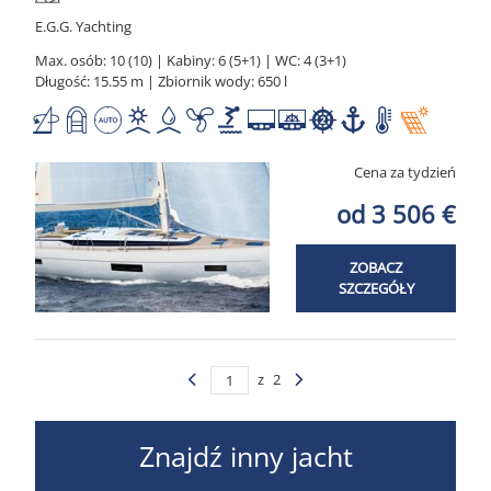
E.G.G. Yachting
Max. osób: 10 (10) | Kabiny: 6 (5+1) | WC: 4 (3+1)
Długość: 15.55 m | Zbiornik wody: 650 l
Cena za tydzień
od 3 506 €
ZOBACZ
SZCZEGÓŁY
z
2