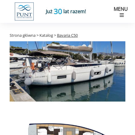
MENU
30
Już
lat razem!
Strona główna
>
Katalog
>
Bavaria C50