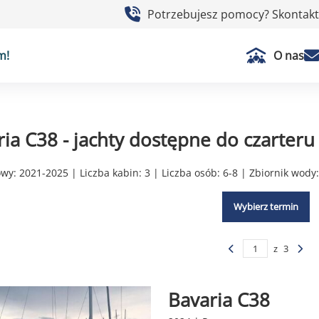
Potrzebujesz pomocy? Skontaktu
m!
O nas
ia C38 - jachty dostępne do czarteru
y: 2021-2025 | Liczba kabin: 3 | Liczba osób: 6-8 | Zbiornik wody
Wybierz termin
z
3
Bavaria C38