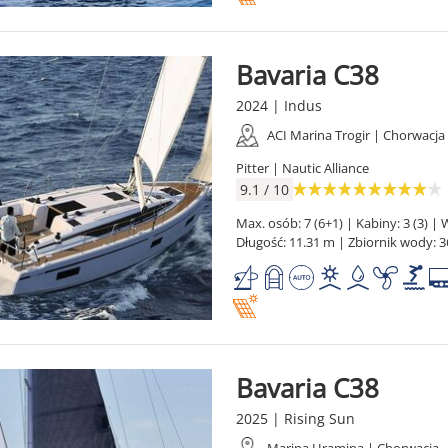
Bavaria C38
2024 | Indus
ACI Marina Trogir | Chorwacja
Pitter | Nautic Alliance
9.1 / 10
Max. osób: 7 (6+1) | Kabiny: 3 (3) | W
Długość: 11.31 m | Zbiornik wody: 3
Bavaria C38
2025 | Rising Sun
Marina Hramina | Chorwacja