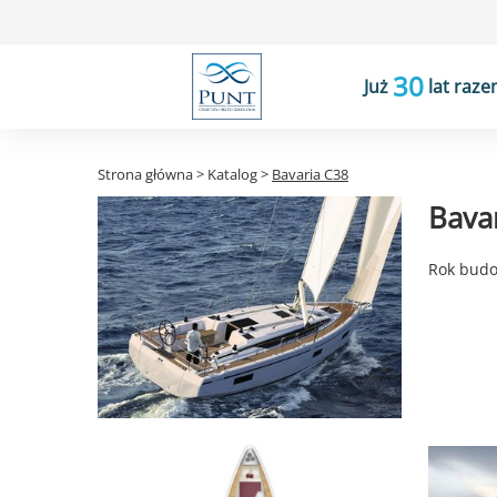
30
Już
lat raze
Strona główna
>
Katalog
>
Bavaria C38
Bavar
Rok budow