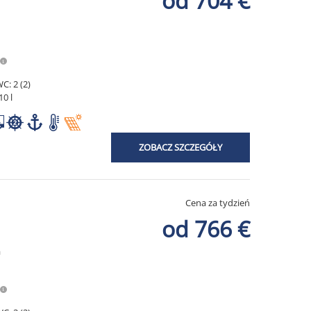
od 704 €
C: 2 (2)
10 l
ZOBACZ SZCZEGÓŁY
Cena za tydzień
od 766 €
a