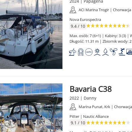
2024 | Papagena
ACI Marina Trogir | Chorwacja
Nova Eurospectra
9.4 / 10
Max. osób: 7 (6+1) | Kabiny: 3 (3) | W
Długość: 11.31 m | Zbiornik wody: 2
Bavaria C38
2022 | Danny
Marina Punat, Krk | Chorwacj
Pitter | Nautic Alliance
9.1 / 10