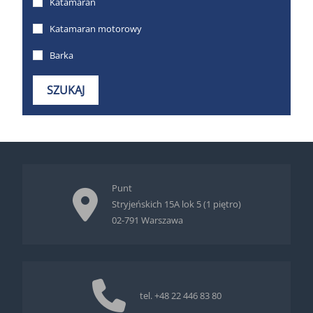
Punt
Stryjeńskich 15A lok 5 (1 piętro)
02-791 Warszawa
tel.
+48 22 446 83 80