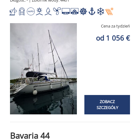
Długość: - | Zbiornik wody: 440 l
Cena za tydzień
od 1 056 €
ZOBACZ
SZCZEGÓŁY
Bavaria 44