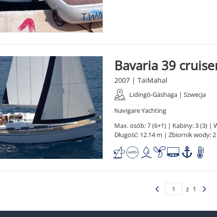
Bavaria 39 cruise
2007 | TaiMahal
Lidingö-Gȧshaga | Szwecja
Navigare Yachting
Max. osób: 7 (6+1) | Kabiny: 3 (3) | W
Długość: 12.14 m | Zbiornik wody: 2
z
1