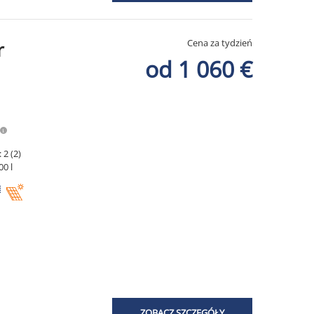
Cena za tydzień
r
od 1 060 €
 2 (2)
00 l
ZOBACZ SZCZEGÓŁY