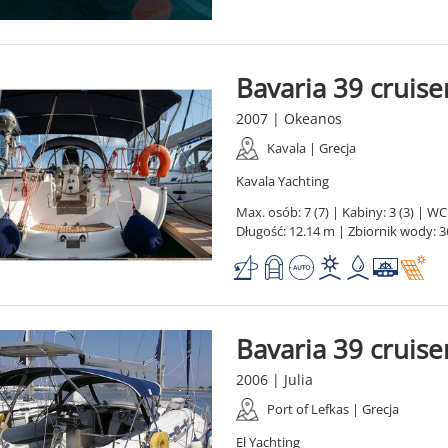
Bavaria 39 cruise
2007 | Okeanos
Kavala | Grecja
Kavala Yachting
Max. osób: 7 (7) | Kabiny: 3 (3) | WC:
Długość: 12.14 m | Zbiornik wody: 3
Bavaria 39 cruise
2006 | Julia
Port of Lefkas | Grecja
El Yachting