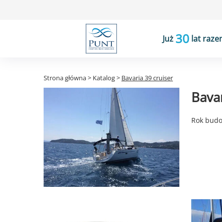
30
Już
lat raze
Strona główna
>
Katalog
>
Bavaria 39 cruiser
Bavar
Rok budow