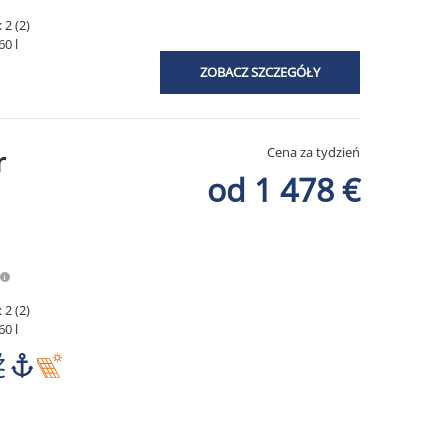
 2 (2)
60 l
ZOBACZ SZCZEGÓŁY
Cena za tydzień
r
od 1 478 €
 2 (2)
60 l