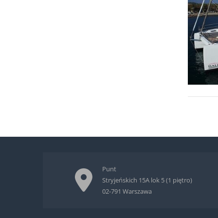
Punt
Stryjeńskich 15A lok 5 (1 piętro)
02-791 Warszawa