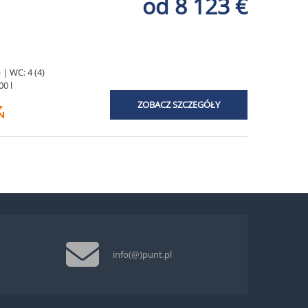
od 8 123 €
 | WC: 4 (4)
00 l
ZOBACZ SZCZEGÓŁY
info(@)punt.pl