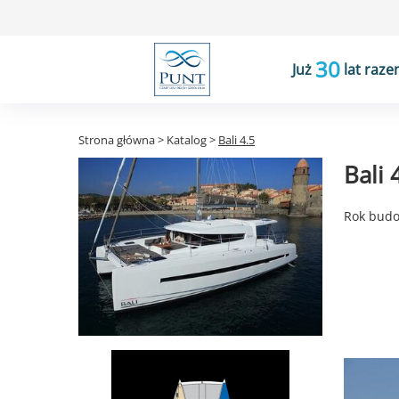
30
Już
lat raze
Strona główna
>
Katalog
>
Bali 4.5
Bali
Rok budow