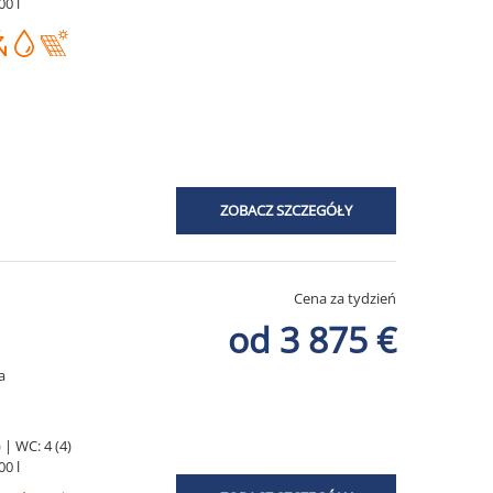
00 l
ZOBACZ SZCZEGÓŁY
Cena za tydzień
od 3 875 €
a
 | WC: 4 (4)
00 l