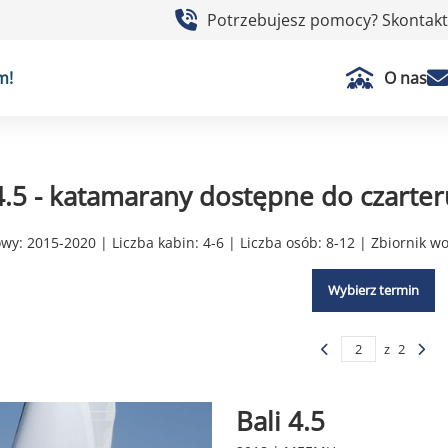
Potrzebujesz pomocy? Skontaktu
m!
O nas
 4.5 - katamarany dostępne do czarter
y: 2015-2020 | Liczba kabin: 4-6 | Liczba osób: 8-12 | Zbiornik w
Wybierz termin
z
2
Bali 4.5