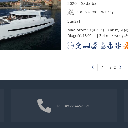
2020 | Sadalbari
Port Salerno | Włochy
StarSail
Max. osób: 10 (8+1+1) | Kabiny: 4 (4)
Długość: 13.60 m | Zbiornik wody: 8
z
2
tel.
+48 22 446 83 80