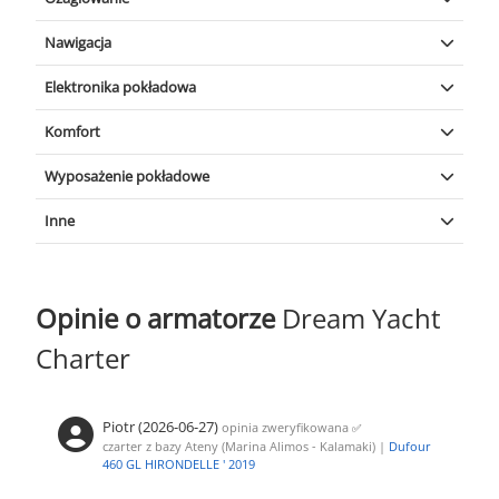
Lazy bag
|
Lazy jacks
Nawigacja
Autopilot
Elektronika pokładowa
Radio
|
GPS plotter w kokpicie
|
(FUSION bluetooth)
Komfort
Wiatromierz
|
Prędkościomierz (log)
|
Radio UKF
|
Głębokościomierz
Szprycbuda
|
Poduszki w kokpicie
|
Wentylatory w kabinach
Wyposażenie pokładowe
Bimini-top
|
Prysznic na zewnątrz (rufowy)
|
Elektryczna
Inne
winda kotwiczna
|
Ponton
|
Silnik do pontonu
|
Kabestan z
knagą
|
Piekarnik
|
Lodówka
|
Stół w kokpicie
Przetwornica
|
Składany stół w salonie
|
Głośniki
(2000W)
zewnętrzne
|
Gniazdko 220V
Opinie o armatorze
Dream Yacht
Charter
Piotr (2026-06-27)
opinia zweryfikowana
✅
czarter z bazy Ateny (Marina Alimos - Kalamaki) |
Dufour
460 GL HIRONDELLE ' 2019