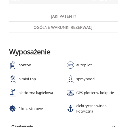
JAKI PATENT?
OGÓLNE WARUNKI REZERWACJI
Wyposażenie
ponton
autopilot
bimini-top
sprayhood
platforma kąpielowa
GPS plotter w kokpicie
elektryczna winda
2 koła sterowe
kotwiczna
Ożaglowanie