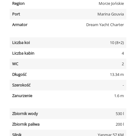
Region
Morze Jońskie
Port
Marina Gouvia
Armator
Dream Yacht Charter
Liczba koi
10 (8+2)
Liczba kabin
4
WC
2
Długość
13.34 m
Szerokość
-
Zanurzenie
1.6 m
Zbiornik wody
530 l
Zbiornik paliwa
200 l
Silnik
Yanmar 57 KM