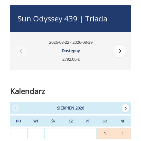
Sun Odyssey 439 | Triada
2026-08-22 - 2026-08-29
Dostępny
2792.00 €
Kalendarz
SIERPIEŃ 2026
PO
WT
ŚR
CZ
PT
SO
NI
1
2