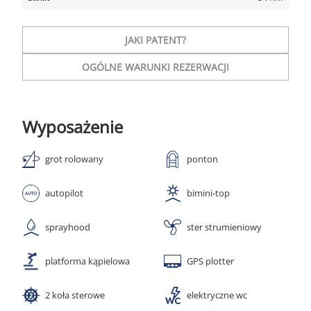
JAKI PATENT?
OGÓLNE WARUNKI REZERWACJI
Wyposażenie
grot rolowany
ponton
autopilot
bimini-top
sprayhood
ster strumieniowy
platforma kąpielowa
GPS plotter
2 koła sterowe
elektryczne wc