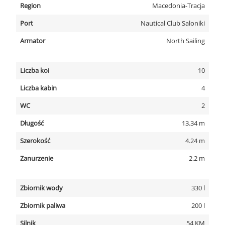
Region
Macedonia-Tracja
Port
Nautical Club Saloniki
Armator
North Sailing
Liczba koi
10
Liczba kabin
4
WC
2
Długość
13.34 m
Szerokość
4.24 m
Zanurzenie
2.2 m
Zbiornik wody
330 l
Zbiornik paliwa
200 l
Silnik
54 KM