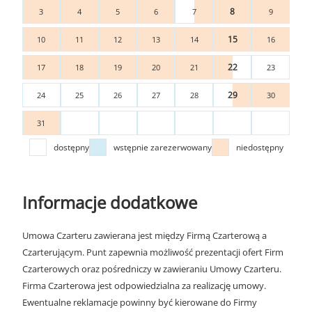
8
3
4
5
6
7
9
15
10
11
12
13
14
16
22
17
18
19
20
21
23
29
24
25
26
27
28
30
31
dostępny
wstępnie zarezerwowany
niedostępny
Informacje dodatkowe
Umowa Czarteru zawierana jest między Firmą Czarterową a
Czarterującym. Punt zapewnia możliwość prezentacji ofert Firm
Czarterowych oraz pośredniczy w zawieraniu Umowy Czarteru.
Firma Czarterowa jest odpowiedzialna za realizację umowy.
Ewentualne reklamacje powinny być kierowane do Firmy