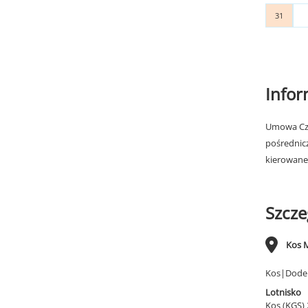
31
Info
Umowa Cza
pośrednic
kierowane
Szcze
Kos 
Kos|Dode
Lotnisko
Kos (KGS)