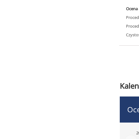
Ocena 
Proced
Proced
Czysto
Kalen
Oce
2