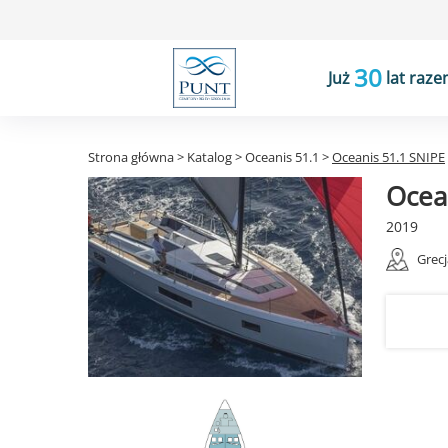
30
Już
lat raze
Strona główna
>
Katalog
>
Oceanis 51.1
>
Oceanis 51.1 SNIPE
Ocea
2019
Grecj