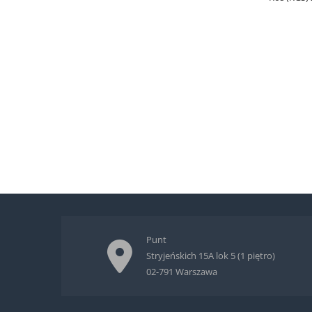
Punt
Stryjeńskich 15A lok 5 (1 piętro)
02-791 Warszawa