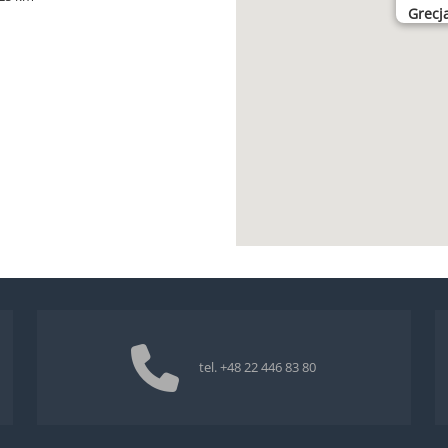
Grecj
tel.
+48 22 446 83 80