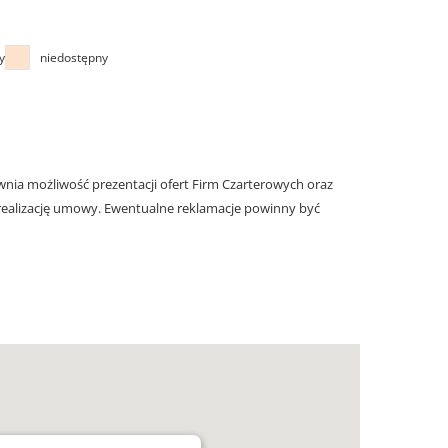
y
niedostępny
nia możliwość prezentacji ofert Firm Czarterowych oraz
realizację umowy. Ewentualne reklamacje powinny być