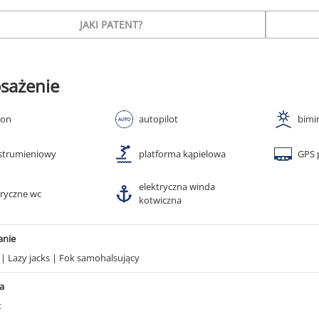
JAKI PATENT?
sażenie
ton
autopilot
bimi
 strumieniowy
platforma kąpielowa
GPS 
elektryczna winda
tryczne wc
kotwiczna
anie
g
|
Lazy jacks
|
Fok samohalsujący
a
t