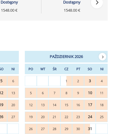
Dostępny
Dostępny
1548.00 €
1548.00 €
PAŹDZIERNIK 2026
SO
NI
PO
WT
ŚR
CZ
PT
SO
NI
5
3
6
1
2
4
12
10
13
5
6
7
8
9
11
19
17
20
12
13
14
15
16
18
26
24
27
19
20
21
22
23
25
31
26
27
28
29
30