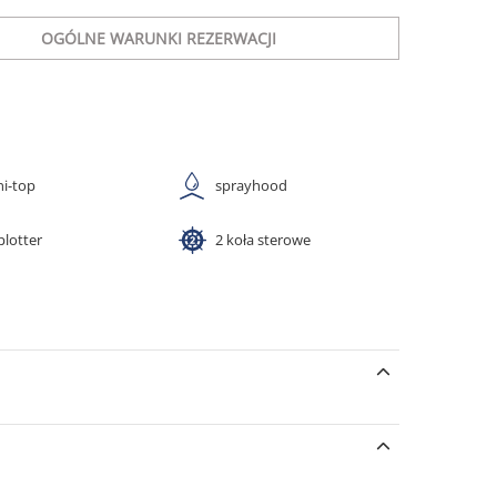
OGÓLNE WARUNKI REZERWACJI
ni-top
sprayhood
plotter
2 koła sterowe