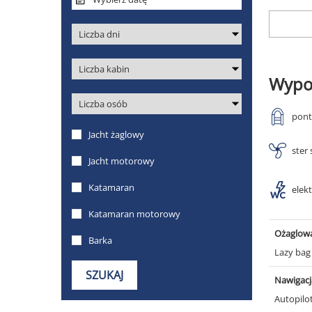
Wypo
pon
ster
elek
Ożaglow
Lazy ba
Nawigacj
Autopilo