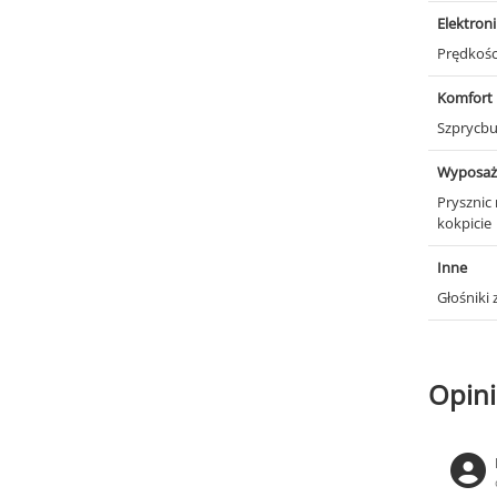
Elektron
Prędkośc
Komfort
Szprycb
Wyposaż
Prysznic
kokpicie
Inne
Głośniki
Opini