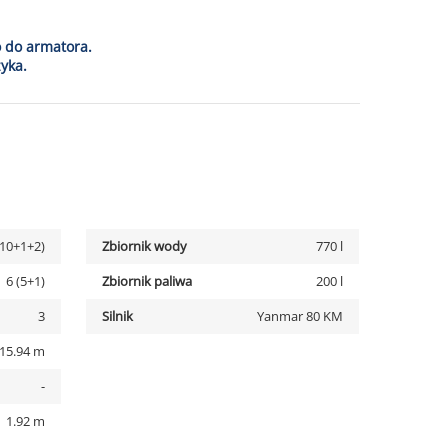
o do armatora.
yka.
(10+1+2)
Zbiornik wody
770 l
6 (5+1)
Zbiornik paliwa
200 l
3
Silnik
Yanmar 80 KM
15.94 m
-
1.92 m