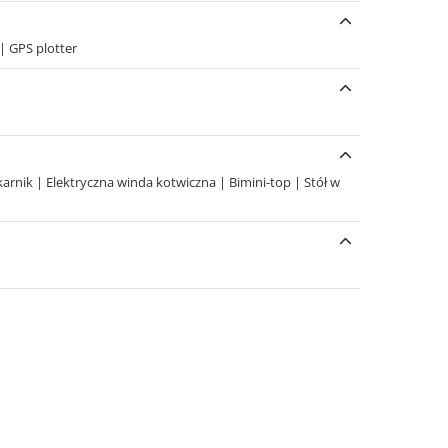
|
GPS plotter
karnik
|
Elektryczna winda kotwiczna
|
Bimini-top
|
Stół w