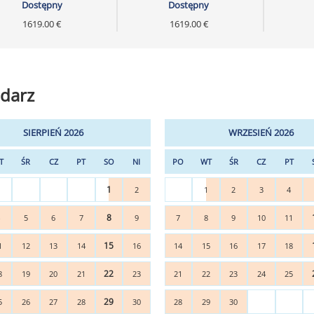
Dostępny
Dostępny
1619.00 €
1619.00 €
darz
SIERPIEŃ 2026
WRZESIEŃ 2026
T
ŚR
CZ
PT
SO
NI
PO
WT
ŚR
CZ
PT
1
2
1
2
3
4
8
4
5
6
7
9
7
8
9
10
11
15
1
12
13
14
16
14
15
16
17
18
22
8
19
20
21
23
21
22
23
24
25
29
5
26
27
28
30
28
29
30