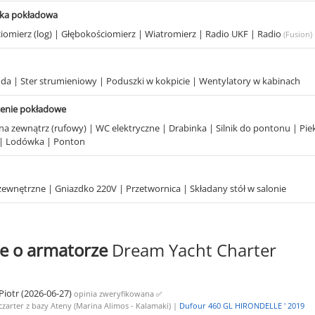
ika pokładowa
iomierz (log)
|
Głębokościomierz
|
Wiatromierz
|
Radio UKF
|
Radio
(Fusion)
uda
|
Ster strumieniowy
|
Poduszki w kokpicie
|
Wentylatory w kabinach
enie pokładowe
 na zewnątrz (rufowy)
|
WC elektryczne
|
Drabinka
|
Silnik do pontonu
|
Pie
|
Lodówka
|
Ponton
 zewnętrzne
|
Gniazdko 220V
|
Przetwornica
|
Składany stół w salonie
e o armatorze
Dream Yacht Charter
Piotr (2026-06-27)
opinia zweryfikowana
✅
czarter z bazy Ateny (Marina Alimos - Kalamaki) |
Dufour 460 GL HIRONDELLE ' 2019