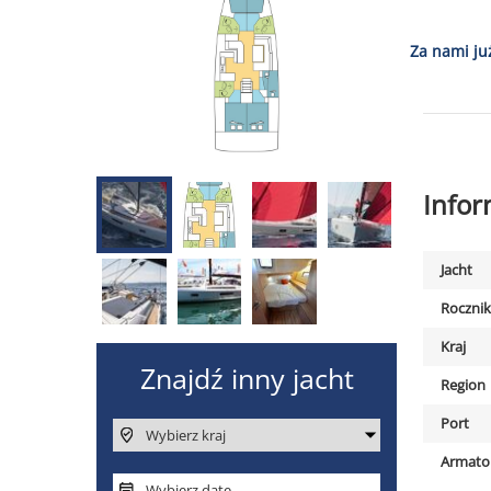
Za nami ju
Info
Jacht
Rocznik
Kraj
Region
Port
Armato