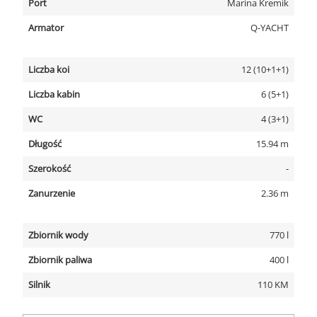
Port
Marina Kremik
Armator
Q-YACHT
Liczba koi
12 (10+1+1)
Liczba kabin
6 (5+1)
WC
4 (3+1)
Długość
15.94 m
Szerokość
-
Zanurzenie
2.36 m
Zbiornik wody
770 l
Zbiornik paliwa
400 l
Silnik
110 KM