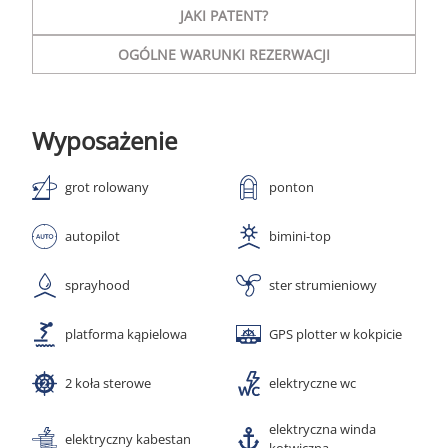
JAKI PATENT?
OGÓLNE WARUNKI REZERWACJI
Wyposażenie
grot rolowany
ponton
autopilot
bimini-top
sprayhood
ster strumieniowy
platforma kąpielowa
GPS plotter w kokpicie
2 koła sterowe
elektryczne wc
elektryczna winda
elektryczny kabestan