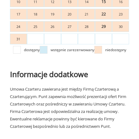
15
10
11
12
13
14
16
22
17
18
19
20
21
23
29
24
25
26
27
28
30
31
dostępny
wstępnie zarezerwowany
niedostępny
Informacje dodatkowe
Umowa Czarteru zawierana jest między Firmą Czarterową a
Czarterującym. Punt zapewnia możliwość prezentacji ofert Firm
Czarterowych oraz pośredniczy w zawieraniu Umowy Czarteru.
Firma Czarterowa jest odpowiedzialna za realizację umowy.
Ewentualne reklamacje powinny być kierowane do Firmy
Czarterowej bezpośrednio lub za pośrednictwem Punt.