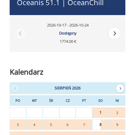
Oceanis 51.1 | OceanChill
2026-10-17 - 2026-10-24
Dostępny
1774.00 €
Kalendarz
SIERPIEŃ 2026
PO
WT
ŚR
CZ
PT
SO
NI
1
2
8
3
4
5
6
7
9