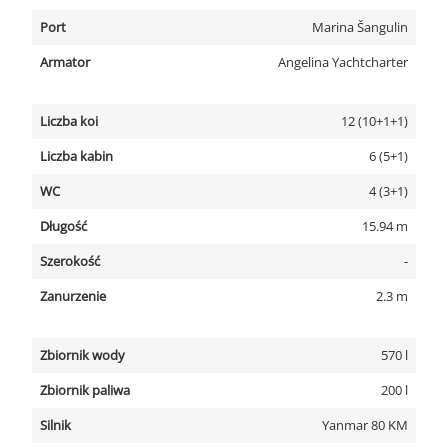
Port
Marina Šangulin
Armator
Angelina Yachtcharter
Liczba koi
12 (10+1+1)
Liczba kabin
6 (5+1)
WC
4 (3+1)
Długość
15.94 m
Szerokość
-
Zanurzenie
2.3 m
Zbiornik wody
570 l
Zbiornik paliwa
200 l
Silnik
Yanmar 80 KM