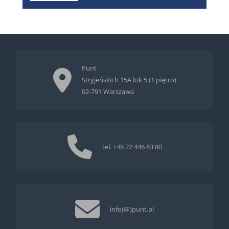
Punt
Stryjeńskich 15A lok 5 (1 piętro)
02-791 Warszawa
tel.
+48 22 446 83 80
info(@)punt.pl