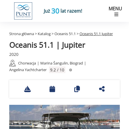
MENU
30
Już
lat razem!
Strona główna
>
Katalog
>
Oceanis 51.1
>
Oceanis 51.1 Jupiter
Oceanis 51.1 | Jupiter
2020
Chorwacja
|
Marina Šangulin, Biograd
|
Angelina Yachtcharter
9.2 / 10