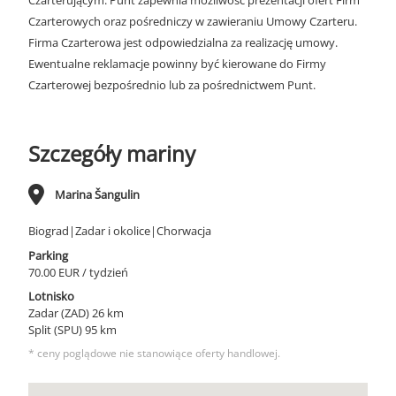
Czarterującym. Punt zapewnia możliwość prezentacji ofert Firm
Czarterowych oraz pośredniczy w zawieraniu Umowy Czarteru.
Firma Czarterowa jest odpowiedzialna za realizację umowy.
Ewentualne reklamacje powinny być kierowane do Firmy
Czarterowej bezpośrednio lub za pośrednictwem Punt.
Szczegóły mariny
Marina Šangulin
Biograd|Zadar i okolice|Chorwacja
Parking
70.00 EUR / tydzień
Lotnisko
Zadar (ZAD) 26 km
Split (SPU) 95 km
* ceny poglądowe nie stanowiące oferty handlowej.