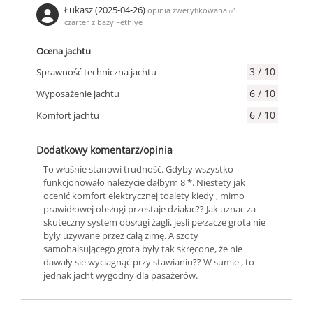
Łukasz (2025-04-26)
opinia zweryfikowana
✅
czarter z bazy Fethiye
Ocena jachtu
3 / 10
Sprawność techniczna jachtu
6 / 10
Wyposażenie jachtu
6 / 10
Komfort jachtu
Dodatkowy komentarz/opinia
To właśnie stanowi trudność. Gdyby wszystko
funkcjonowało należycie dałbym 8 *. Niestety jak
ocenić komfort elektrycznej toalety kiedy , mimo
prawidłowej obsługi przestaje działac?? Jak uznac za
skuteczny system obsługi żagli, jesli pełzacze grota nie
były uzywane przez całą zimę. A szoty
samohalsującego grota były tak skręcone, że nie
dawały sie wyciagnąć przy stawianiu?? W sumie , to
jednak jacht wygodny dla pasażerów.