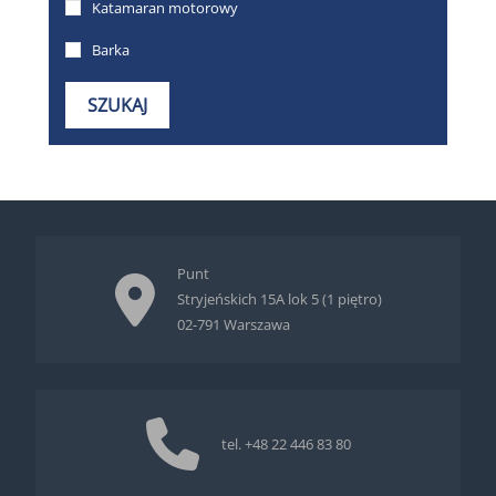
Punt
Stryjeńskich 15A lok 5 (1 piętro)
02-791 Warszawa
tel.
+48 22 446 83 80