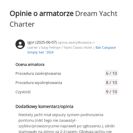
Opinie o armatorze
Dream Yacht
Charter
Igor (2025-06-07)
opinia zweryfikowana
✅
czarter z bazy Fethiye / Yacht Classic Hotel |
Bali Catspace
Simply Sail ' 2024
Ocena armatora
6 / 10
Procedura zaokrętowania
8 / 10
Procedura wyokrętowania
9 / 10
Czystość
Dodatkowy komentarz/opinia
Niestety jacht miał zepsuty system podnoszenia
pontonu (nikt tego nie zauważył -
szybko/prowizorycznie naprawili po zgłoszeniu ), silniki
startowały na zimno za 2-3 razem, Obsługa jachtu nie