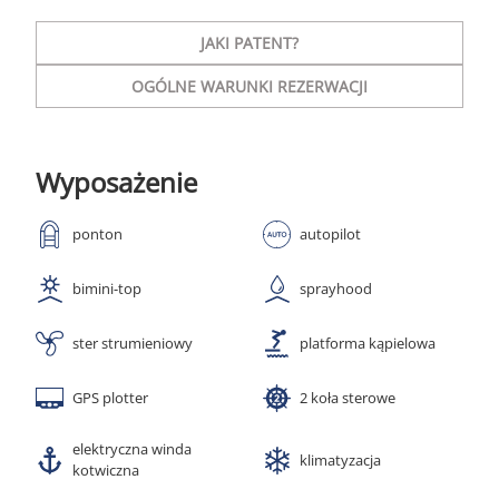
JAKI PATENT?
OGÓLNE WARUNKI REZERWACJI
Wyposażenie
ponton
autopilot
bimini-top
sprayhood
ster strumieniowy
platforma kąpielowa
GPS plotter
2 koła sterowe
elektryczna winda
klimatyzacja
kotwiczna