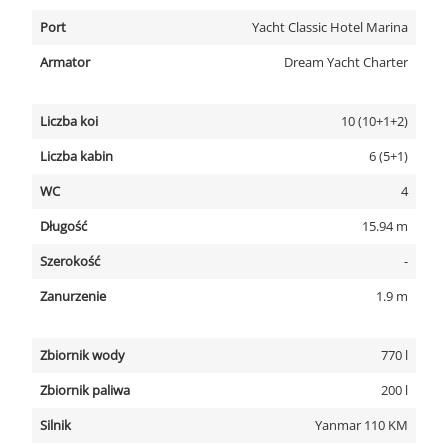
Port
Yacht Classic Hotel Marina
Armator
Dream Yacht Charter
Liczba koi
10 (10+1+2)
Liczba kabin
6 (5+1)
WC
4
Długość
15.94 m
Szerokość
-
Zanurzenie
1.9 m
Zbiornik wody
770 l
Zbiornik paliwa
200 l
Silnik
Yanmar 110 KM