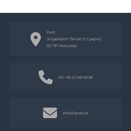
Punt
Stryjeńskich 15A lok 5 (1 piętro)
02-791 Warszawa
tel.
+48 22 446 83 80
info(@)punt.pl