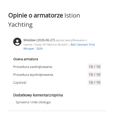
Róg mgłowy
|
Koło ratunkowe
Zamrażarka
|
Składany stół w salonie
|
Przetwornica
|
Teak w
kokpicie
Opinie o armatorze
Istion
Yachting
Wiesław (2026-06-27)
opinia zweryfikowana
✅
czarter z bazy ACI Marina Skradin |
Bali Catsmart First
Whisper ' 2024
Ocena armatora
10 / 10
Procedura zaokrętowania
10 / 10
Procedura wyokrętowania
10 / 10
Czystość
Dodatkowy komentarz/opinia
Sprawna i miła obsługa.