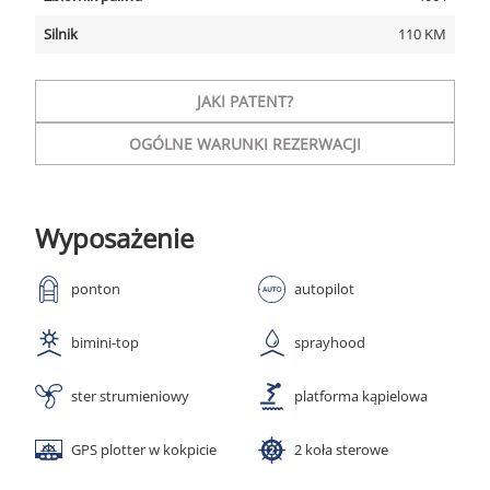
Silnik
110 KM
JAKI PATENT?
OGÓLNE WARUNKI REZERWACJI
Wyposażenie
ponton
autopilot
bimini-top
sprayhood
ster strumieniowy
platforma kąpielowa
GPS plotter w kokpicie
2 koła sterowe