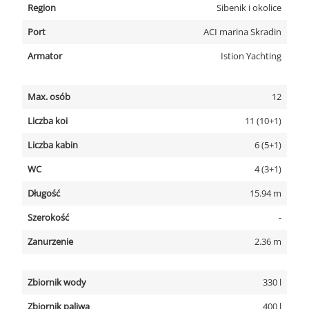
Region
Sibenik i okolice
Port
ACI marina Skradin
Armator
Istion Yachting
Max. osób
12
Liczba koi
11 (10+1)
Liczba kabin
6 (5+1)
WC
4 (3+1)
Długość
15.94 m
Szerokość
-
Zanurzenie
2.36 m
Zbiornik wody
330 l
Zbiornik paliwa
400 l