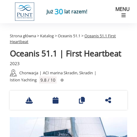
MENU
30
Już
lat razem!
Strona główna
>
Katalog
>
Oceanis 51.1
>
Oceanis 51.1 First
Heartbeat
Oceanis 51.1 | First Heartbeat
2023
Chorwacja
|
ACI marina Skradin, Skradin
|
Istion Yachting
9.8 / 10