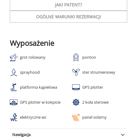
JAKI PATENT?
OGÓLNE WARUNKI REZERWACJI
Wyposażenie
grot rolowany
ponton
sprayhood
ster strumieniowy
platforma kąpielowa
GPS plotter
GPS plotter w kokpicie
2 koła sterowe
elektryczne wc
panel solarny
Nawigacja