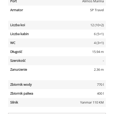
Port
Alimos Marina
Armator
SP Travel
Liczba koi
12 (10+2)
Liczba kabin
6 (5+1)
WC
4 (3+1)
Długość
15.94 m
Szerokość
-
Zanurzenie
2.36 m
Zbiornik wody
770 l
Zbiornik paliwa
400 l
Silnik
Yanmar 110 KM