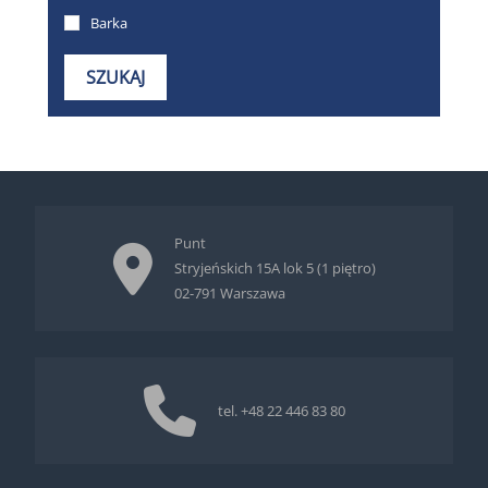
Punt
Stryjeńskich 15A lok 5 (1 piętro)
02-791 Warszawa
tel.
+48 22 446 83 80