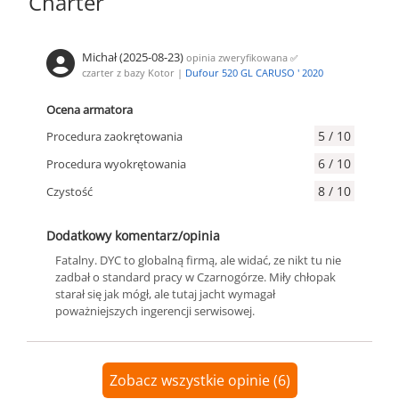
Charter
Michał (2025-08-23)
opinia zweryfikowana
✅
czarter z bazy Kotor |
Dufour 520 GL CARUSO ' 2020
Ocena armatora
5 / 10
Procedura zaokrętowania
6 / 10
Procedura wyokrętowania
8 / 10
Czystość
Dodatkowy komentarz/opinia
Fatalny. DYC to globalną firmą, ale widać, ze nikt tu nie
zadbał o standard pracy w Czarnogórze. Miły chłopak
starał się jak mógł, ale tutaj jacht wymagał
poważniejszych ingerencji serwisowej.
Zobacz wszystkie opinie (6)