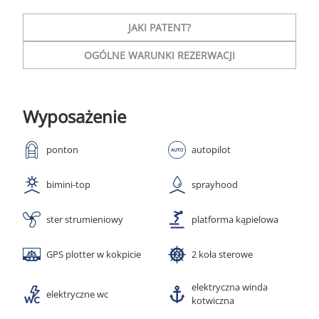
JAKI PATENT?
OGÓLNE WARUNKI REZERWACJI
Wyposażenie
ponton
autopilot
bimini-top
sprayhood
ster strumieniowy
platforma kąpielowa
GPS plotter w kokpicie
2 koła sterowe
elektryczna winda
elektryczne wc
kotwiczna