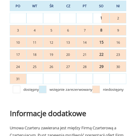
PO
WT
ŚR
CZ
PT
SO
NI
1
2
8
3
4
5
6
7
9
15
10
11
12
13
14
16
22
17
18
19
20
21
23
29
24
25
26
27
28
30
31
dostępny
wstępnie zarezerwowany
niedostępny
Informacje dodatkowe
Umowa Czarteru zawierana jest między Firmą Czarterową a
Czarterującym. Punt zapewnia możliwość prezentacji ofert Firm