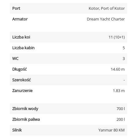
Port
Kotor, Port of Kotor
Armator
Dream Yacht Charter
Liczba koi
11 (10+1)
Liczba kabin
5
WC
3
Długość
14.60 m
Szerokość
-
Zanurzenie
1.83 m
Zbiornik wody
700 l
Zbiornik paliwa
200 l
Silnik
Yanmar 80 KM