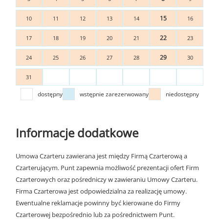
15
10
11
12
13
14
16
22
17
18
19
20
21
23
29
24
25
26
27
28
30
31
dostępny
wstępnie zarezerwowany
niedostępny
Informacje dodatkowe
Umowa Czarteru zawierana jest między Firmą Czarterową a
Czarterującym. Punt zapewnia możliwość prezentacji ofert Firm
Czarterowych oraz pośredniczy w zawieraniu Umowy Czarteru.
Firma Czarterowa jest odpowiedzialna za realizację umowy.
Ewentualne reklamacje powinny być kierowane do Firmy
Czarterowej bezpośrednio lub za pośrednictwem Punt.