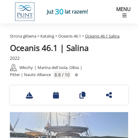
MENU
30
Już
lat razem!
Strona główna
>
Katalog
>
Oceanis 46.1
>
Oceanis 46.1 Salina
Oceanis 46.1 | Salina
2022
Włochy
|
Marina dell Isola, Olbia
|
Pitter | Nautic Alliance
8.8 / 10