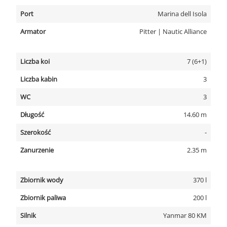
Port
Marina dell Isola
Armator
Pitter | Nautic Alliance
Liczba koi
7 (6+1)
Liczba kabin
3
WC
3
Długość
14.60 m
Szerokość
-
Zanurzenie
2.35 m
Zbiornik wody
370 l
Zbiornik paliwa
200 l
Silnik
Yanmar 80 KM