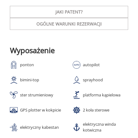
JAKI PATENT?
OGÓLNE WARUNKI REZERWACJI
Wyposażenie
ponton
autopilot
bimini-top
sprayhood
ster strumieniowy
platforma kąpielowa
GPS plotter w kokpicie
2 koła sterowe
elektryczna winda
elektryczny kabestan
kotwiczna