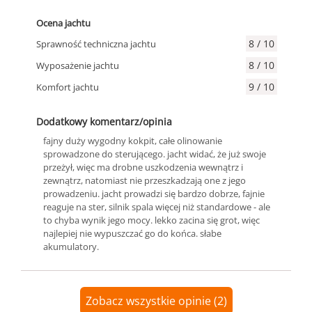
Ocena jachtu
8 / 10
Sprawność techniczna jachtu
8 / 10
Wyposażenie jachtu
9 / 10
Komfort jachtu
Dodatkowy komentarz/opinia
fajny duży wygodny kokpit, całe olinowanie
sprowadzone do sterującego. jacht widać, że już swoje
przeżył, więc ma drobne uszkodzenia wewnątrz i
zewnątrz, natomiast nie przeszkadzają one z jego
prowadzeniu. jacht prowadzi się bardzo dobrze, fajnie
reaguje na ster, silnik spala więcej niż standardowe - ale
to chyba wynik jego mocy. lekko zacina się grot, więc
najlepiej nie wypuszczać go do końca. słabe
akumulatory.
Zobacz wszystkie opinie (2)