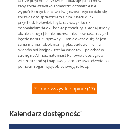
tak, że przychodzi człowiek, pokazuje jacht i mówi,
żeby sobie wszystko sprawdzić. oczywiście nie
wypuściłem go tak łatwo i większość tego co dało się
sprawdzić to sprawdziłem z nim. Check out -
przychodzi człowiek i pyta czy wszystko ok,
odpowiadam że ok i koniec procedury. z jednej strony
ok, ale z drugiej to nie możesz mieć pewności, czy jacht
będzie na 100 % sprawny. u mnie okazało się, że jest.
sama marina - obok mariny plac budowy, nie ma
sklepów ani knajpek. trzeba wziąc taxi i pojechać w
stronę np Alimos. natomiast Panowie z obsługi do
wieczora chodzą i naprawiają drobne uszkodzenia, są
pomocni i ogarniają dobrze swoją robotę.
Zobacz wszystkie opinie (17)
Kalendarz dostępności