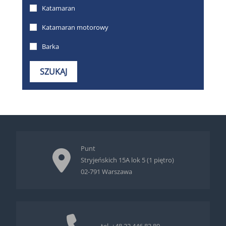
Punt
Stryjeńskich 15A lok 5 (1 piętro)
02-791 Warszawa
tel.
+48 22 446 83 80