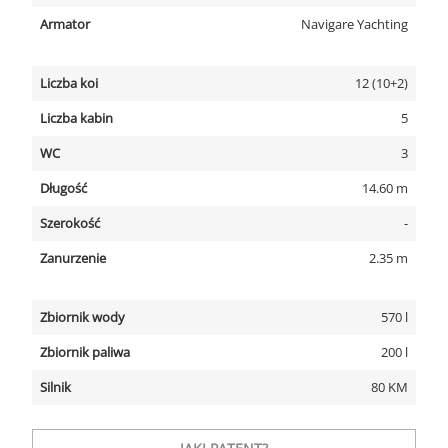
Armator
Navigare Yachting
Liczba koi
12 (10+2)
Liczba kabin
5
WC
3
Długość
14.60 m
Szerokość
-
Zanurzenie
2.35 m
Zbiornik wody
570 l
Zbiornik paliwa
200 l
Silnik
80 KM