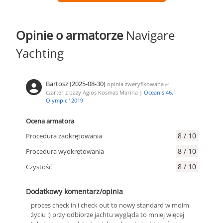
Opinie o armatorze
Navigare
Yachting
Bartosz (2025-08-30)
opinia zweryfikowana
✅
czarter z bazy Agios Kosmas Marina |
Oceanis 46.1
Olympic ' 2019
Ocena armatora
8 / 10
Procedura zaokrętowania
8 / 10
Procedura wyokrętowania
8 / 10
Czystość
Dodatkowy komentarz/opinia
proces check in i check out to nowy standard w moim
życiu :) przy odbiorze jachtu wygląda to mniej więcej