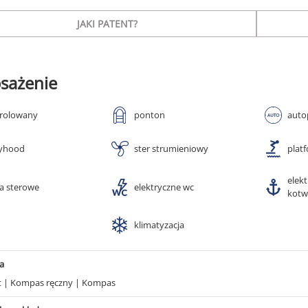
JAKI PATENT?
sażenie
 rolowany
ponton
auto
yhood
ster strumieniowy
plat
elek
ła sterowe
elektryczne wc
kotw
klimatyzacja
a
t
|
Kompas ręczny
|
Kompas