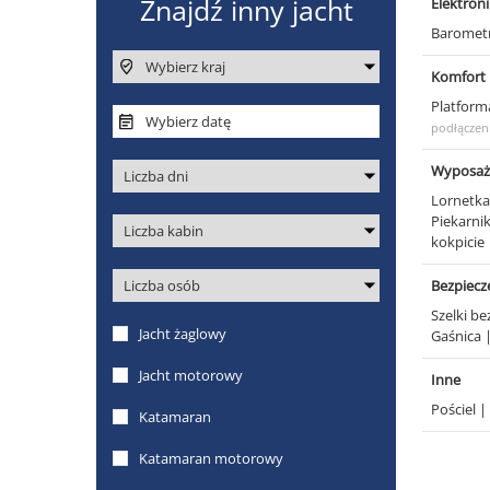
Elektron
Baromet
Komfort
Platform
podłączeni
Wyposaż
Lornetk
Piekarni
kokpicie
Bezpiec
Szelki b
Gaśnica
Inne
Pościel
|