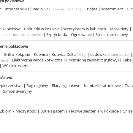
ika pokładowa
r
|
Internet Wi-Fi
|
Radio UKF
|
Tridata
|
Wiatromierz
|
GPS
(Raymarine53 , AIS)
a kąpielowa
|
Poduszki w kokpicie
|
Wentylatory w kabinach
|
Moskitiery
|
|
Szprycbuda
|
Ogrzewanie
|
Ster strumieniowy
u do el. instalacji portowej)
enie pokładowe
a
|
Grill w kokpicie
|
Kotwica
|
Kotwica Delta
|
Lodówka
(20 kg)
(z zamrażarką)
k
|
Elektryczna winda kotwiczna
|
Prysznic na zewnątrz (rufowy)
|
Kabel
(gaz)
|
WC elektryczne
zeństwo
ezpieczeństwa
|
Róg mgłowy
|
Flary sygnałowe
|
Kamizelki ratunkowe
|
Trat
|
Rumpel awaryjny
Zbiornik nieczystości
|
Butle z gazem
|
Tekowe siedzenia w kokpicie
|
Gniaz