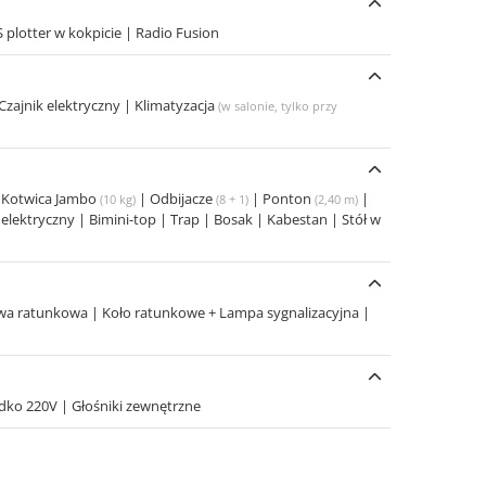
 plotter w kokpicie
|
Radio Fusion
Czajnik elektryczny
|
Klimatyzacja
(w salonie, tylko przy
|
Kotwica Jambo
|
Odbijacze
|
Ponton
|
(10 kg)
(8 + 1)
(2,40 m)
 elektryczny
|
Bimini-top
|
Trap
|
Bosak
|
Kabestan
|
Stół w
wa ratunkowa
|
Koło ratunkowe + Lampa sygnalizacyjna
|
dko 220V
|
Głośniki zewnętrzne