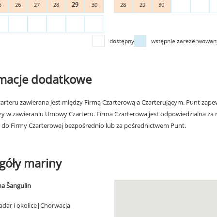
29
5
26
27
28
30
28
29
30
dostępny
wstępnie zarezerwowan
rmacje dodatkowe
rteru zawierana jest między Firmą Czarterową a Czarterującym. Punt zapew
zy w zawieraniu Umowy Czarteru. Firma Czarterowa jest odpowiedzialna za 
 do Firmy Czarterowej bezpośrednio lub za pośrednictwem Punt.
góły mariny
a Šangulin
adar i okolice|Chorwacja