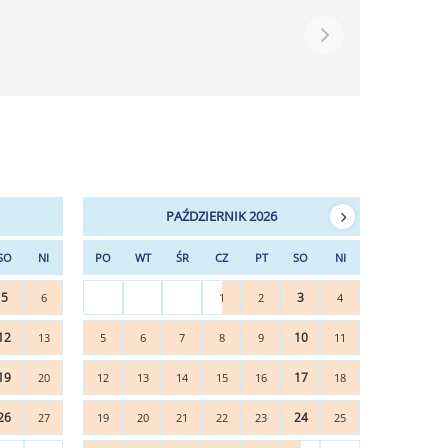
PAŹDZIERNIK 2026
SO
NI
PO
WT
ŚR
CZ
PT
SO
NI
5
3
6
1
2
4
12
10
13
5
6
7
8
9
11
19
17
20
12
13
14
15
16
18
26
24
27
19
20
21
22
23
25