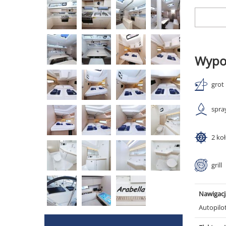
Wypo
grot
spra
2 ko
grill
Nawigacj
Autopilo