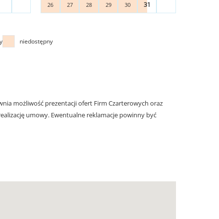
31
26
27
28
29
30
y
niedostępny
nia możliwość prezentacji ofert Firm Czarterowych oraz
realizację umowy. Ewentualne reklamacje powinny być