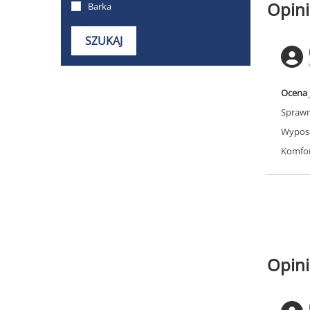
Opini
Ocena 
Sprawn
Wyposa
Komfor
Opini