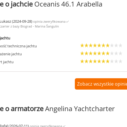
e o jachcie
Oceanis 46.1 Arabella
Łukasz (2024-09-28)
opinia zweryfikowana
✅
czarter z bazy Biograd - Marina Šangulin
jachtu
ość techniczna jachtu
żenie jachtu
t jachtu
Zobacz wszystkie opinie
e o armatorze
Angelina Yachtcharter
Rafał (2026-07-11)
opinia zweryfikowana
✅