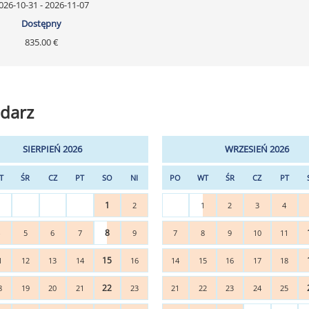
026-10-31 - 2026-11-07
Dostępny
835.00 €
darz
SIERPIEŃ 2026
WRZESIEŃ 2026
T
ŚR
CZ
PT
SO
NI
PO
WT
ŚR
CZ
PT
1
2
1
2
3
4
8
4
5
6
7
9
7
8
9
10
11
15
1
12
13
14
16
14
15
16
17
18
22
8
19
20
21
23
21
22
23
24
25