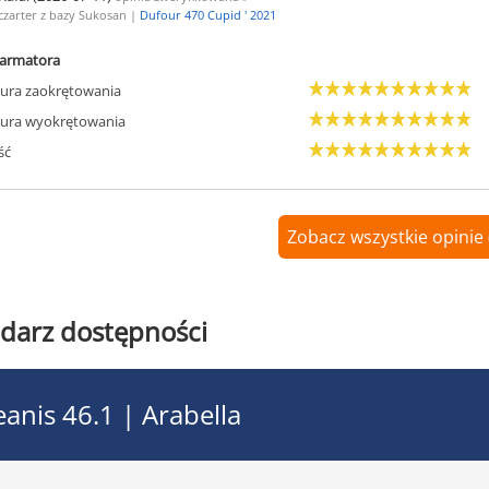
czarter z bazy Sukosan |
Dufour 470 Cupid ' 2021
armatora
ura zaokrętowania
ura wyokrętowania
ść
Zobacz wszystkie opinie 
darz dostępności
anis 46.1 | Arabella