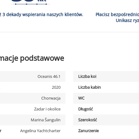
ż 3 dekady wspierania naszych klientów.
Płacisz bezpośredni
Unikasz ryz
rmacje podstawowe
Oceanis 46.1
Liczba koi
2020
Liczba kabin
Chorwacja
WC
Zadar i okolice
Długość
Marina Šangulin
Szerokość
r
Angelina Yachtcharter
Zanurzenie