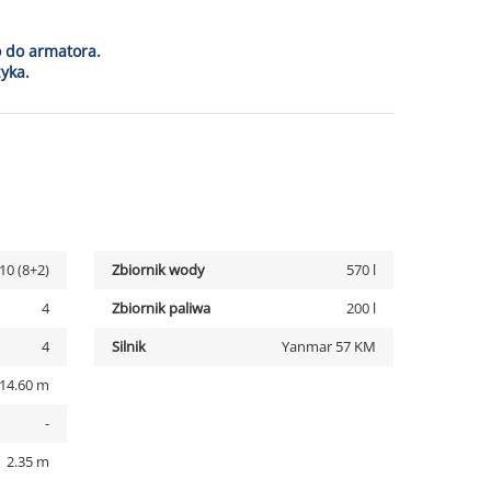
o do armatora.
yka.
10 (8+2)
Zbiornik wody
570 l
4
Zbiornik paliwa
200 l
4
Silnik
Yanmar 57 KM
14.60 m
-
2.35 m