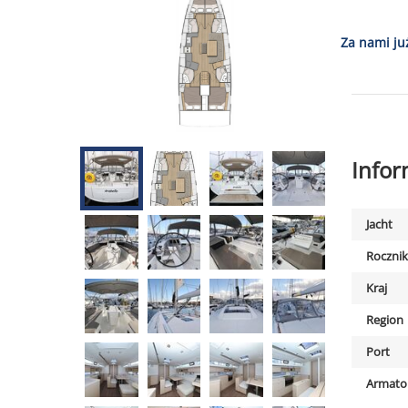
Za nami ju
Info
Jacht
Rocznik
Kraj
Region
Port
Armato