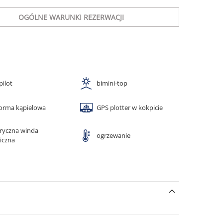
OGÓLNE WARUNKI REZERWACJI
pilot
bimini-top
forma kąpielowa
GPS plotter w kokpicie
tryczna winda
ogrzewanie
iczna