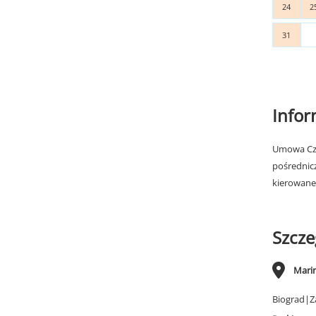
24
2
31
Info
Umowa Cza
pośrednic
kierowane
Szcze
Marin
Biograd|Z