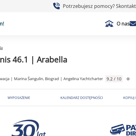
Potrzebujesz pomocy? Skontaktu
m!
O nas
la
is 46.1 | Arabella
wacja
|
Marina Šangulin, Biograd
|
Angelina Yachtcharter
9.2 / 10
WYPOSAŻENIE
KALENDARZ DOSTĘPNOŚCI
KOPIUJ