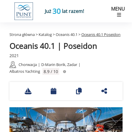
MENU
30
Już
lat razem!
Strona główna
>
Katalog
>
Oceanis 40.1
>
Oceanis 40.1 Poseidon
Oceanis 40.1 | Poseidon
2021
Chorwacja
|
D-Marin Borik, Zadar
|
Albatros Yachting
8.9 / 10