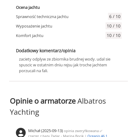
Ocena jachtu
6 / 10
Sprawność techniczna jachtu
10 / 10
Wyposażenie jachtu
10 / 10
Komfort jachtu
Dodatkowy komentarz/opinia
zaciety odplyw ze zbiornika brudnej wody. udal sie
spuscic w ostatnim dniu rejsu jak troche jachtem
porzucali na fali.
Opinie o armatorze
Albatros
Yachting
Michał (2025-09-13)
opinia zweryfikowana
✅
czarter z bazy Zadar - Marina Borik |
Oceanis 46.1