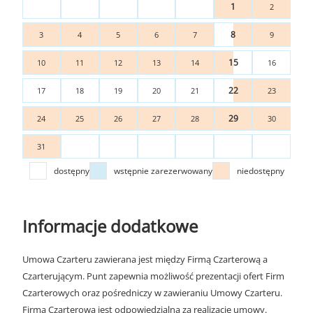
1
2
8
3
4
5
6
7
9
15
10
11
12
13
14
16
22
17
18
19
20
21
23
29
24
25
26
27
28
30
31
dostępny
wstępnie zarezerwowany
niedostępny
Informacje dodatkowe
Umowa Czarteru zawierana jest między Firmą Czarterową a
Czarterującym. Punt zapewnia możliwość prezentacji ofert Firm
Czarterowych oraz pośredniczy w zawieraniu Umowy Czarteru.
Firma Czarterowa jest odpowiedzialna za realizację umowy.