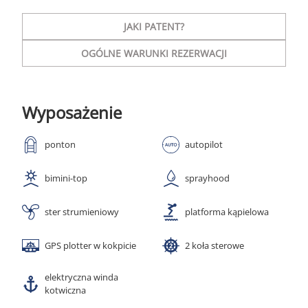
JAKI PATENT?
OGÓLNE WARUNKI REZERWACJI
Wyposażenie
ponton
autopilot
bimini-top
sprayhood
ster strumieniowy
platforma kąpielowa
GPS plotter w kokpicie
2 koła sterowe
elektryczna winda
kotwiczna