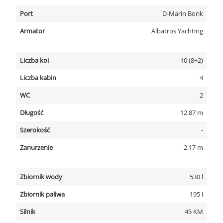
Port
D-Marin Borik
Armator
Albatros Yachting
Liczba koi
10 (8+2)
Liczba kabin
4
WC
2
Długość
12.87 m
Szerokość
-
Zanurzenie
2.17 m
Zbiornik wody
530 l
Zbiornik paliwa
195 l
Silnik
45 KM