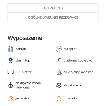
JAKI PATENT?
OGÓLNE WARUNKI REZERWACJI
Wyposażenie
ponton
autopilot
bimini-top
platforma kąpielowa
GPS plotter
elektryczny kabestan
elektryczna winda
klimatyzacja
kotwiczna
generator
odsalarka