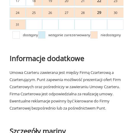
22
17
18
19
20
21
23
29
24
25
26
27
28
30
31
dostępny
wstępnie zarezerwowany
niedostępny
Informacje dodatkowe
Umowa Czarteru zawierana jest między Firmą Czarterową a
Czarterującym. Punt zapewnia możliwość prezentacji ofert Firm
Czarterowych oraz pośredniczy w zawieraniu Umowy Czarteru.
Firma Czarterowa jest odpowiedzialna za realizację umowy.
Ewentualne reklamacje powinny być kierowane do Firmy
Czarterowej bezpośrednio lub za pośrednictwem Punt.
Szczegóły mariny