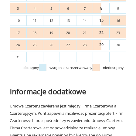
8
3
4
5
6
7
9
15
10
11
12
13
14
16
22
17
18
19
20
21
23
29
24
25
26
27
28
30
31
dostępny
wstępnie zarezerwowany
niedostępny
Informacje dodatkowe
Umowa Czarteru zawierana jest między Firmą Czarterową a
Czarterującym. Punt zapewnia możliwość prezentacji ofert Firm
Czarterowych oraz pośredniczy w zawieraniu Umowy Czarteru.
Firma Czarterowa jest odpowiedzialna za realizację umowy.
Ewentualne reklamacje powinny być kierowane do Firmy