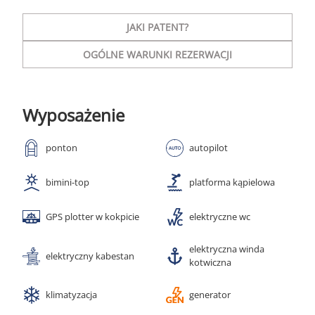
JAKI PATENT?
OGÓLNE WARUNKI REZERWACJI
Wyposażenie
ponton
autopilot
bimini-top
platforma kąpielowa
GPS plotter w kokpicie
elektryczne wc
elektryczna winda
elektryczny kabestan
kotwiczna
klimatyzacja
generator