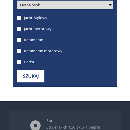
Punt
Stryjeńskich 15A lok 5 (1 piętro)