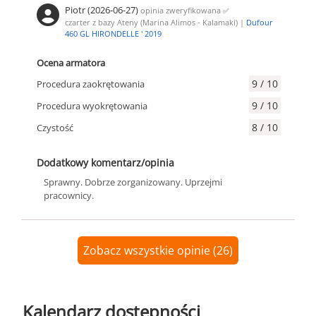
Piotr (2026-06-27)
opinia zweryfikowana
✅
czarter z bazy Ateny (Marina Alimos - Kalamaki) |
Dufour
460 GL HIRONDELLE ' 2019
Ocena armatora
9 / 10
Procedura zaokrętowania
9 / 10
Procedura wyokrętowania
8 / 10
Czystość
Dodatkowy komentarz/opinia
Sprawny. Dobrze zorganizowany. Uprzejmi
pracownicy.
Zobacz wszystkie opinie (26)
Kalendarz dostępności